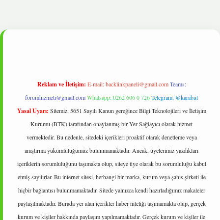
ipbet
Reklam ve İletişim:
E-mail:
backlinkpaneli@gmail.com
Teams:
forumhizmeti@gmail.com
Whatsapp: 0262 606 0 726
Telegram: @karabul
Yasal Uyarı:
Sitemiz, 5651 Sayılı Kanun gereğince Bilgi Teknolojileri ve İletişim
Kurumu (BTK) tarafından onaylanmış bir Yer Sağlayıcı olarak hizmet
vermektedir. Bu nedenle, sitedeki içerikleri proaktif olarak denetleme veya
araştırma yükümlülüğümüz bulunmamaktadır. Ancak, üyelerimiz yazdıkları
içeriklerin sorumluluğunu taşımakta olup, siteye üye olarak bu sorumluluğu kabul
etmiş sayılırlar. Bu internet sitesi, herhangi bir marka, kurum veya şahıs şirketi ile
hiçbir bağlantısı bulunmamaktadır. Sitede yalnızca kendi hazırladığımız makaleler
paylaşılmaktadır. Burada yer alan içerikler haber niteliği taşımamakta olup, gerçek
kurum ve kişiler hakkında paylaşım yapılmamaktadır. Gerçek kurum ve kişiler ile