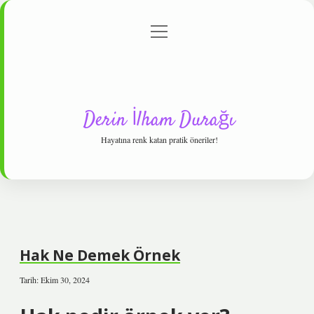
menüyü
Anasayfa
Gizlilik Politikası
Yasal Uyarı
aç
Hakkımızda
Derin İlham Durağı
Hayatına renk katan pratik öneriler!
Hak Ne Demek Örnek
Tarih: Ekim 30, 2024