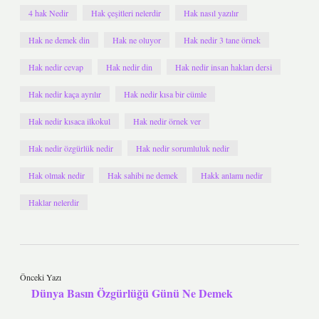
4 hak Nedir
Hak çeşitleri nelerdir
Hak nasıl yazılır
Hak ne demek din
Hak ne oluyor
Hak nedir 3 tane örnek
Hak nedir cevap
Hak nedir din
Hak nedir insan hakları dersi
Hak nedir kaça ayrılır
Hak nedir kısa bir cümle
Hak nedir kısaca ilkokul
Hak nedir örnek ver
Hak nedir özgürlük nedir
Hak nedir sorumluluk nedir
Hak olmak nedir
Hak sahibi ne demek
Hakk anlamı nedir
Haklar nelerdir
Önceki Yazı
Dünya Basın Özgürlüğü Günü Ne Demek