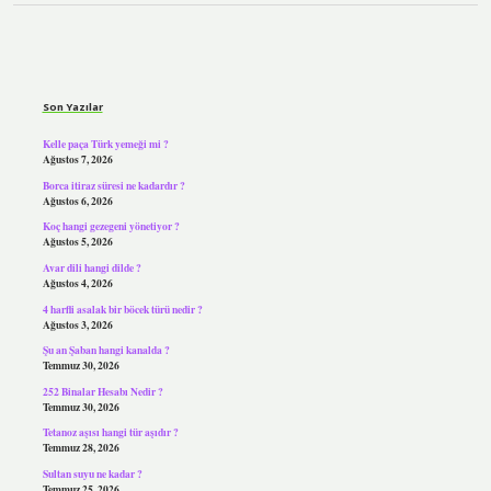
Sidebar
Son Yazılar
Kelle paça Türk yemeği mi ?
Ağustos 7, 2026
Borca itiraz süresi ne kadardır ?
Ağustos 6, 2026
Koç hangi gezegeni yönetiyor ?
Ağustos 5, 2026
Avar dili hangi dilde ?
Ağustos 4, 2026
4 harfli asalak bir böcek türü nedir ?
Ağustos 3, 2026
Şu an Şaban hangi kanalda ?
Temmuz 30, 2026
252 Binalar Hesabı Nedir ?
Temmuz 30, 2026
Tetanoz aşısı hangi tür aşıdır ?
Temmuz 28, 2026
Sultan suyu ne kadar ?
Temmuz 25, 2026