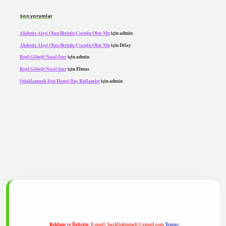
Son yorumlar
Akdeniz Ateşi Olan Birinin Çocuğu Olur Mu
için
admin
Akdeniz Ateşi Olan Birinin Çocuğu Olur Mu
için
Dilay
Regl Göbeği Nasıl Iner
için
admin
Regl Göbeği Nasıl Iner
için
Elmas
Odaklanmak Için Hangi Ilaç Kullanılır
için
admin
lipbet
Reklam ve İletişim:
E-mail:
backlinkpaneli@gmail.com
Teams: