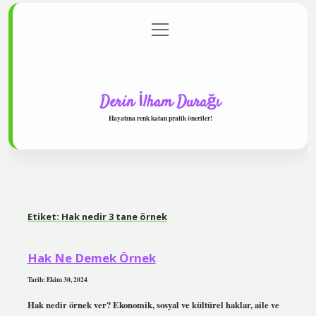
menüyü
Anasayfa
Gizlilik Politikası
Yasal Uyarı
aç
Hakkımızda
Derin İlham Durağı
Hayatına renk katan pratik öneriler!
Etiket:
Hak nedir 3 tane örnek
Hak Ne Demek Örnek
Tarih: Ekim 30, 2024
Hak nedir örnek ver? Ekonomik, sosyal ve kültürel haklar, aile ve