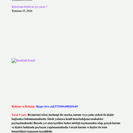
Kalsiyum fosfat ne işe yarar ?
Temmuz 25, 2026
Reklam ve İletişim:
Skype: live:.cid.575569c608265c69
Yasal Uyarı:
Bu internet sitesi, herhangi bir marka, kurum veya şahıs şirketi ile hiçbir
bağlantısı bulunmamaktadır. Sitede yalnızca kendi hazırladığımız makaleler
paylaşılmaktadır. Burada yer alan içerikler haber niteliği taşımamakta olup, gerçek kurum
ve kişiler hakkında paylaşım yapılmamaktadır. Gerçek kurum ve kişiler ile isim
benzerlikleri tamamen tesadüfidir.