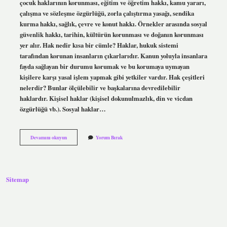
çocuk haklarının korunması, eğitim ve öğretim hakkı, kamu yararı,
çalışma ve sözleşme özgürlüğü, zorla çalıştırma yasağı, sendika
kurma hakkı, sağlık, çevre ve konut hakkı. Örnekler arasında sosyal
güvenlik hakkı, tarihin, kültürün korunması ve doğanın korunması
yer alır. Hak nedir kısa bir cümle? Haklar, hukuk sistemi
tarafından korunan insanların çıkarlarıdır. Kanun yoluyla insanlara
fayda sağlayan bir durumu korumak ve bu korumaya uymayan
kişilere karşı yasal işlem yapmak gibi yetkiler vardır. Hak çeşitleri
nelerdir? Bunlar ölçülebilir ve başkalarına devredilebilir
haklardır. Kişisel haklar (kişisel dokunulmazlık, din ve vicdan
özgürlüğü vb.). Sosyal haklar…
Hak
Devamını okuyun
Yorum Bırak
Ne
Demek
Örnek
Sitemap