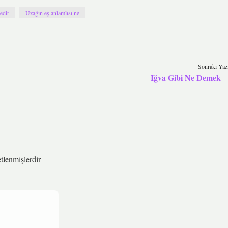
edir
Uzağın eş anlamlısı ne
Sonraki Yaz
Iğva Gibi Ne Demek
etlenmişlerdir