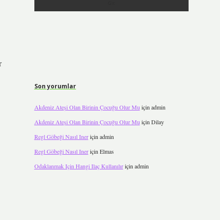
r
Son yorumlar
Akdeniz Ateşi Olan Birinin Çocuğu Olur Mu
için
admin
Akdeniz Ateşi Olan Birinin Çocuğu Olur Mu
için
Dilay
Regl Göbeği Nasıl Iner
için
admin
Regl Göbeği Nasıl Iner
için
Elmas
Odaklanmak Için Hangi Ilaç Kullanılır
için
admin