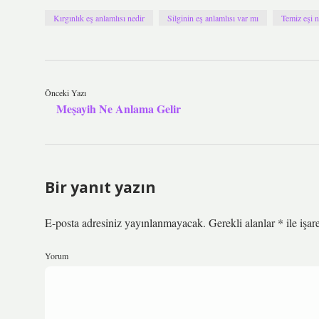
Kırgınlık eş anlamlısı nedir
Silginin eş anlamlısı var mı
Temiz eşi n
Önceki Yazı
Meşayih Ne Anlama Gelir
Bir yanıt yazın
E-posta adresiniz yayınlanmayacak.
Gerekli alanlar
*
ile işar
Yorum