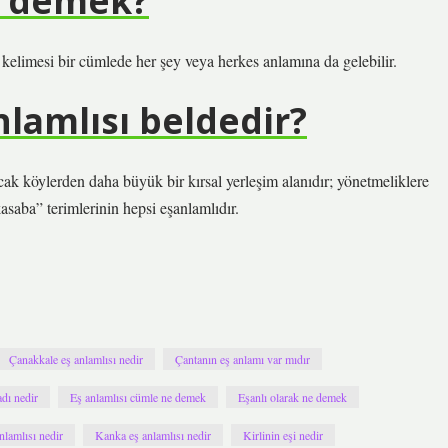
e demek?
kelimesi bir cümlede her şey veya herkes anlamına da gelebilir.
lamlısı beldedir?
cak köylerden daha büyük bir kırsal yerleşim alanıdır; yönetmeliklere
kasaba” terimlerinin hepsi eşanlamlıdır.
Çanakkale eş anlamlısı nedir
Çantanın eş anlamı var mıdır
adı nedir
Eş anlamlısı cümle ne demek
Eşanlı olarak ne demek
anlamlısı nedir
Kanka eş anlamlısı nedir
Kirlinin eşi nedir