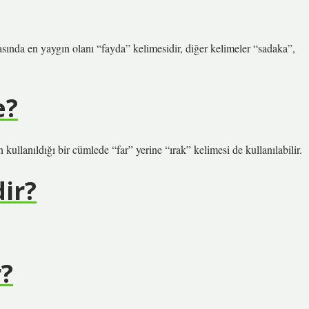
asında en yaygın olanı “fayda” kelimesidir, diğer kelimeler “sadaka”,
e?
kullanıldığı bir cümlede “far” yerine “ırak” kelimesi de kullanılabilir.
dir?
r?