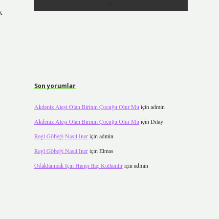
k
Son yorumlar
Akdeniz Ateşi Olan Birinin Çocuğu Olur Mu
için
admin
Akdeniz Ateşi Olan Birinin Çocuğu Olur Mu
için
Dilay
Regl Göbeği Nasıl Iner
için
admin
Regl Göbeği Nasıl Iner
için
Elmas
Odaklanmak Için Hangi Ilaç Kullanılır
için
admin