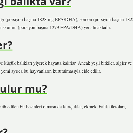
i balıkta var?
balığı (porsiyon başına 1828 mg EPA/DHA), somon (porsiyon başına 182
uskumru (porsiyon başına 1279 EPA/DHA) yer almaktadır.
er?
e küçük balıkları yiyerek hayatta kalırlar. Ancak yeşil bitkiler, algler ve
k yemi ayrıca bu hayvanların kurutulmasıyla elde edilir.
tulur mu?
rcih edilen bir besinleri olmasa da kurtçuklar, ekmek, balık filetoları,
r?