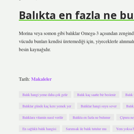
Balıkta en fazla ne b
Morina veya somon gibi balıklar Omega-3 açısından zengindir 
vücudu bunları kendisi üretemediği için, yiyeceklerle alınmal
besin kaynağıdır.
Makaleler
Tarih:
Balık hangi yeme daha çok gelir
Balık kaç saatte bir beslenir
Balık 
Balıklar günde kaç kere yemek yer
Balıklar hangi suyu sever
Balık
Balıklara vitamin nasıl verilir
Balıkta en fazla ne bulunur
Çipura ney
En sağlıklı balık hangisi
Sarımsak ile balık tutulur mu
Yem yoksa b