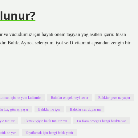
ulunur?
ve vücudumuz için hayati önem taşıyan yağ asitleri içerir. İnsan
ıdır. Balık; Ayrıca selenyum, iyot ve D vitamini açısından zengin bir
tutmak için ne yem kullanılır
Balıklar en çok neyi sever
Balıklar gece ne yapar
lar kaç gün aç yaşar
Balıklar ne içer
Balıklar ses duyar mı
le tutulur
Ekmek içiyle balık tutulur mu
En fazla omega3 hangi balıkta var
alık ne yer
Zayıflamak için hangi balık yenir