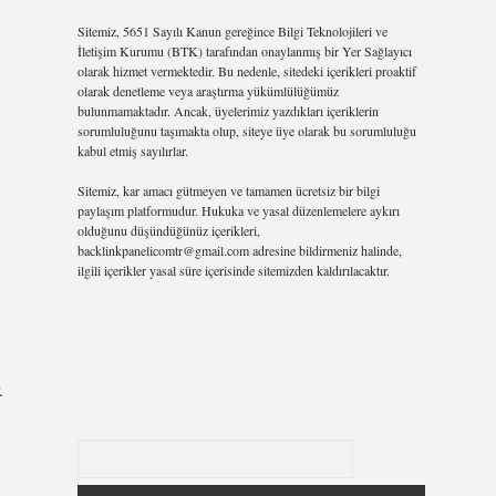
Sitemiz, 5651 Sayılı Kanun gereğince Bilgi Teknolojileri ve
İletişim Kurumu (BTK) tarafından onaylanmış bir Yer Sağlayıcı
olarak hizmet vermektedir. Bu nedenle, sitedeki içerikleri proaktif
olarak denetleme veya araştırma yükümlülüğümüz
bulunmamaktadır. Ancak, üyelerimiz yazdıkları içeriklerin
sorumluluğunu taşımakta olup, siteye üye olarak bu sorumluluğu
kabul etmiş sayılırlar.
Sitemiz, kar amacı gütmeyen ve tamamen ücretsiz bir bilgi
paylaşım platformudur. Hukuka ve yasal düzenlemelere aykırı
olduğunu düşündüğünüz içerikleri,
backlinkpanelicomtr@gmail.com
adresine bildirmeniz halinde,
ilgili içerikler yasal süre içerisinde sitemizden kaldırılacaktır.
.
Arama