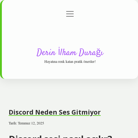
menüyü
Anasayfa
Gizlilik Politikası
Yasal Uyarı
aç
Hakkımızda
Derin İlham Durağı
Hayatına renk katan pratik öneriler!
Discord Neden Ses Gitmiyor
Tarih: Temmuz 12, 2025