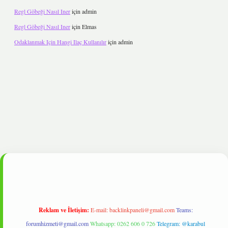
Regl Göbeği Nasıl Iner
için
admin
Regl Göbeği Nasıl Iner
için
Elmas
Odaklanmak Için Hangi Ilaç Kullanılır
için
admin
tulipbet
Reklam ve İletişim:
E-mail:
backlinkpaneli@gmail.com
Teams:
forumhizmeti@gmail.com
Whatsapp: 0262 606 0 726
Telegram: @karabul