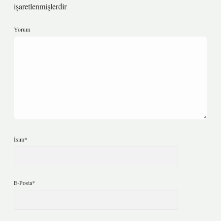
işaretlenmişlerdir
Yorum
İsim*
E-Posta*