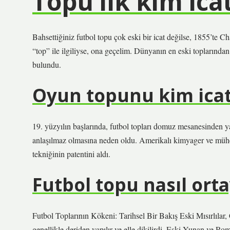
Topu ilk kim icat
Bahsettiğiniz futbol topu çok eski bir icat değilse, 1855’te C
“top” ile ilgiliyse, ona geçelim. Dünyanın en eski toplarından
bulundu.
Oyun topunu kim icat
19. yüzyılın başlarında, futbol topları domuz mesanesinden y
anlaşılmaz olmasına neden oldu. Amerikalı kimyager ve mühe
tekniğinin patentini aldı.
Futbol topu nasıl orta
Futbol Toplarının Kökeni: Tarihsel Bir Bakış Eski Mısırlılar, 
genellikle deriden yapılır ve elle dikilirdi. Eski Yunan ve Ro