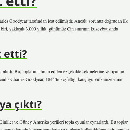
 etti?
harles Goodyear tarafından icat edilmiştir. Ancak, sorunuz doğrudan ilk
 biri, yaklaşık 3.000 yıllık, günümüz Çin sınırının kuzeybatısında
 etti?
apılırdı. Bu, topların tahmin edilemez şekilde sekmelerine ve oyunun
ndis Charles Goodyear, 1844’te keşfettiği kauçuğu vulkanize etme
ya çıktı?
Çinliler ve Güney Amerika yerlileri topla oyunlar oynarlardı. Bu toplar
ma zamanlarında benzer oyunların ve topların kullanıldığına dair kanıtlar