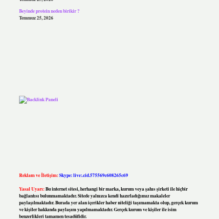
Beyinde protein neden birikir ?
Temmuz 25, 2026
Reklam ve İletişim:
Skype: live:.cid.575569c608265c69
Yasal Uyarı:
Bu internet sitesi, herhangi bir marka, kurum veya şahıs şirketi ile hiçbir
bağlantısı bulunmamaktadır. Sitede yalnızca kendi hazırladığımız makaleler
paylaşılmaktadır. Burada yer alan içerikler haber niteliği taşımamakta olup, gerçek kurum
ve kişiler hakkında paylaşım yapılmamaktadır. Gerçek kurum ve kişiler ile isim
benzerlikleri tamamen tesadüfidir.