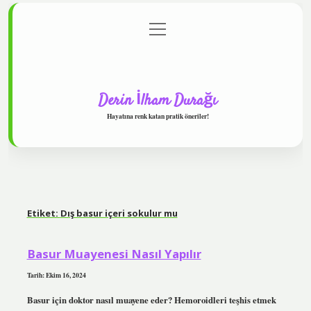
menüyü
Anasayfa
Gizlilik Politikası
Yasal Uyarı
aç
Hakkımızda
Derin İlham Durağı
Hayatına renk katan pratik öneriler!
Etiket:
Dış basur içeri sokulur mu
Basur Muayenesi Nasıl Yapılır
Tarih: Ekim 16, 2024
Basur için doktor nasıl muayene eder? Hemoroidleri teşhis etmek