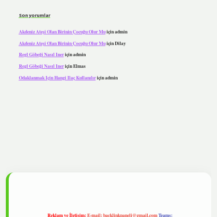
Son yorumlar
Akdeniz Ateşi Olan Birinin Çocuğu Olur Mu
için
admin
Akdeniz Ateşi Olan Birinin Çocuğu Olur Mu
için
Dilay
Regl Göbeği Nasıl Iner
için
admin
Regl Göbeği Nasıl Iner
için
Elmas
Odaklanmak Için Hangi Ilaç Kullanılır
için
admin
pbet
Reklam ve İletişim:
E-mail:
backlinkpaneli@gmail.com
Teams: