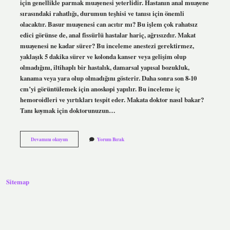
için genellikle parmak muayenesi yeterlidir. Hastanın anal muayene
sırasındaki rahatlığı, durumun teşhisi ve tanısı için önemli
olacaktır. Basur muayenesi can acıtır mı? Bu işlem çok rahatsız
edici görünse de, anal fissürlü hastalar hariç, ağrısızdır. Makat
muayenesi ne kadar sürer? Bu inceleme anestezi gerektirmez,
yaklaşık 5 dakika sürer ve kolonda kanser veya gelişim olup
olmadığını, iltihaplı bir hastalık, damarsal yapısal bozukluk,
kanama veya yara olup olmadığını gösterir. Daha sonra son 8-10
cm’yi görüntülemek için anoskopi yapılır. Bu inceleme iç
hemoroidleri ve yırtıkları tespit eder. Makata doktor nasıl bakar?
Tanı koymak için doktorunuzun…
Basur
Devamını okuyun
Yorum Bırak
Muayenesi
Nasıl
Yapılır
Sitemap