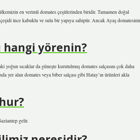
ülkemizin en verimli domates çeşitlerinden biridir. Tamamen doğal
 çeşidi ince kabuklu ve sulu bir yapıya sahiptir. Ancak Ayaş domatesini
ı hangi yörenin?
daki yoğun sıcaklar da güneşte kurutulmuş domates salçasını çok daha
ında yer alan domates veya biber salçası gibi Hatay’ın ürünleri akla
şhur?
aziantep gelir.
limiz neresidir?