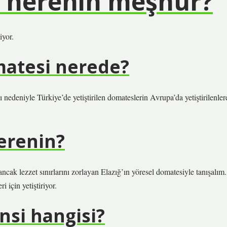
ı nerenin meşhur?
iyor.
matesi nerede?
ı nedeniyle Türkiye’de yetiştirilen domateslerin Avrupa’da yetiştirilenler
erenin?
cak lezzet sınırlarını zorlayan Elazığ’ın yöresel domatesiyle tanışalım.
için yetiştiriyor.
nsi hangisi?