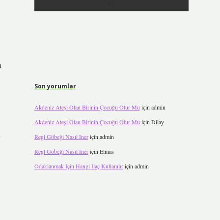
m
Son yorumlar
Akdeniz Ateşi Olan Birinin Çocuğu Olur Mu
için
admin
Akdeniz Ateşi Olan Birinin Çocuğu Olur Mu
için
Dilay
Regl Göbeği Nasıl Iner
için
admin
Regl Göbeği Nasıl Iner
için
Elmas
Odaklanmak Için Hangi Ilaç Kullanılır
için
admin