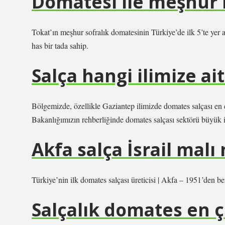
Domatesi ile meşhur i
Tokat’ın meşhur sofralık domatesinin Türkiye’de ilk 5’te yer 
has bir tada sahip.
Salça hangi ilimize ait
Bölgemizde, özellikle Gaziantep ilimizde domates salçası en ç
Bakanlığımızın rehberliğinde domates salçası sektörü büyük i
Akfa salça İsrail malı
Türkiye’nin ilk domates salçası üreticisi | Akfa – 1951’den ber
Salçalık domates en ç