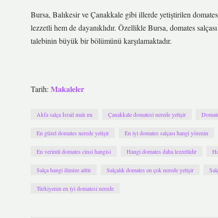
Bursa, Balıkesir ve Çanakkale gibi illerde yetiştirilen domat
lezzetli hem de dayanıklıdır. Özellikle Bursa, domates salças
talebinin büyük bir bölümünü karşılamaktadır.
Makaleler
Tarih:
Akfa salça İsrail malı mı
Çanakkale domatesi nerede yetişir
Domate
En güzel domates nerede yetişir
En iyi domates salçası hangi yörenin
En verimli domates cinsi hangisi
Hangi domates daha lezzetlidir
Ha
Salça hangi ilimize aittir
Salçalık domates en çok nerede yetişir
Sal
Türkiyenin en iyi domatesi nerede