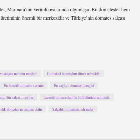
esler, Marmara’nın verimli ovalarında olgunlaşır. Bu domatesler hem
ı üretiminin önemli bir merkezidir ve Türkiye’nin domates salçası
s salçası nerenin meşhur
Domatesi ile meşhur ilimiz neresidir
En lezzetli domates nerenin
En sağlıklı domates hangisi
ngi ilin salçası meşhur
Lezzetli domatesleri ile ünlü ilimizin adı nedir
çalık domates ne zaman ekilir
Salçalık domatesin adı nedir