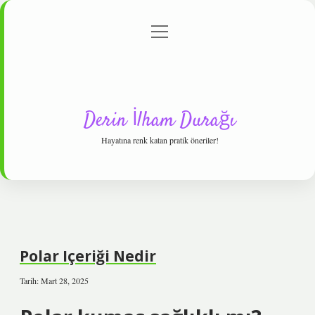
menüyü
Anasayfa
Gizlilik Politikası
Yasal Uyarı
aç
Hakkımızda
Derin İlham Durağı
Hayatına renk katan pratik öneriler!
Polar Içeriği Nedir
Tarih: Mart 28, 2025