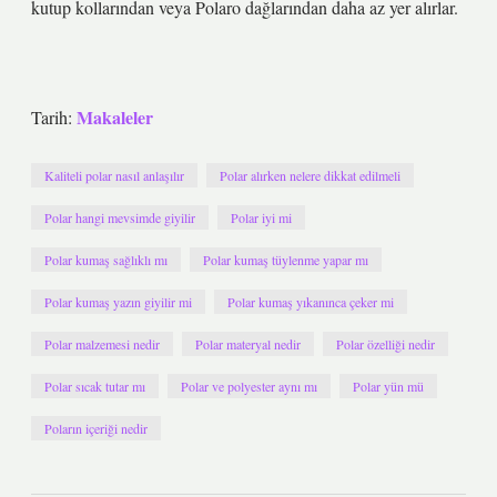
kutup kollarından veya Polaro dağlarından daha az yer alırlar.
Makaleler
Tarih:
Kaliteli polar nasıl anlaşılır
Polar alırken nelere dikkat edilmeli
Polar hangi mevsimde giyilir
Polar iyi mi
Polar kumaş sağlıklı mı
Polar kumaş tüylenme yapar mı
Polar kumaş yazın giyilir mi
Polar kumaş yıkanınca çeker mi
Polar malzemesi nedir
Polar materyal nedir
Polar özelliği nedir
Polar sıcak tutar mı
Polar ve polyester aynı mı
Polar yün mü
Poların içeriği nedir