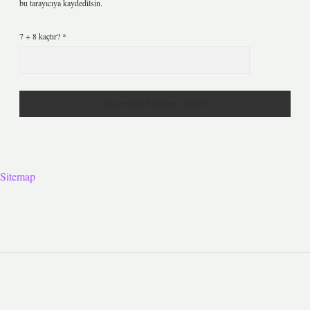
bu tarayıcıya kaydedilsin.
7 + 8 kaçtır?
*
Sitemap
Sidebar