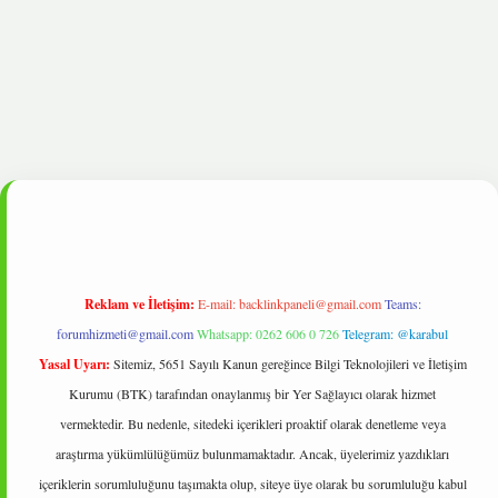
bet
Reklam ve İletişim:
E-mail:
backlinkpaneli@gmail.com
Teams:
forumhizmeti@gmail.com
Whatsapp: 0262 606 0 726
Telegram: @karabul
Yasal Uyarı:
Sitemiz, 5651 Sayılı Kanun gereğince Bilgi Teknolojileri ve İletişim
Kurumu (BTK) tarafından onaylanmış bir Yer Sağlayıcı olarak hizmet
vermektedir. Bu nedenle, sitedeki içerikleri proaktif olarak denetleme veya
araştırma yükümlülüğümüz bulunmamaktadır. Ancak, üyelerimiz yazdıkları
içeriklerin sorumluluğunu taşımakta olup, siteye üye olarak bu sorumluluğu kabul