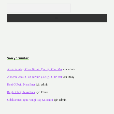
Arama
Son yorumlar
Akdeniz Ateşi Olan Birinin Çocuğu Olur Mu
için
admin
Akdeniz Ateşi Olan Birinin Çocuğu Olur Mu
için
Dilay
Regl Göbeği Nasıl Iner
için
admin
Regl Göbeği Nasıl Iner
için
Elmas
Odaklanmak Için Hangi Ilaç Kullanılır
için
admin