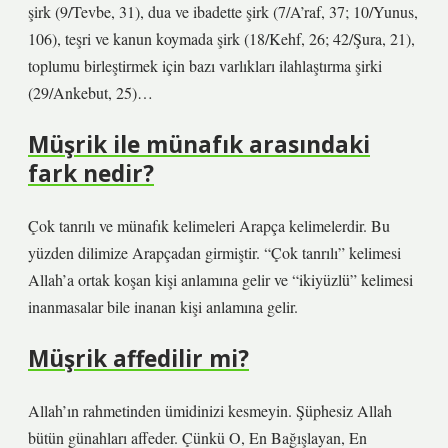
şirk (9/Tevbe, 31), dua ve ibadette şirk (7/A’raf, 37; 10/Yunus,
106), teşri ve kanun koymada şirk (18/Kehf, 26; 42/Şura, 21),
toplumu birleştirmek için bazı varlıkları ilahlaştırma şirki
(29/Ankebut, 25)…
Müşrik ile münafık arasındaki
fark nedir?
Çok tanrılı ve münafık kelimeleri Arapça kelimelerdir. Bu
yüzden dilimize Arapçadan girmiştir. “Çok tanrılı” kelimesi
Allah’a ortak koşan kişi anlamına gelir ve “ikiyüzlü” kelimesi
inanmasalar bile inanan kişi anlamına gelir.
Müşrik affedilir mi?
Allah’ın rahmetinden ümidinizi kesmeyin. Şüphesiz Allah
bütün günahları affeder. Çünkü O, En Bağışlayan, En