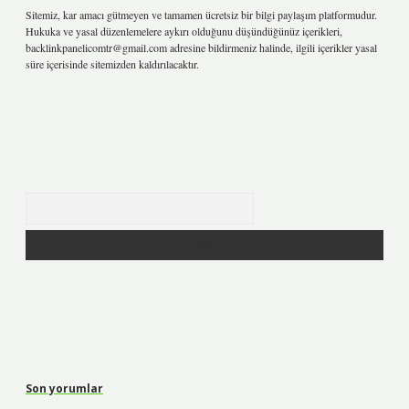
Sitemiz, kar amacı gütmeyen ve tamamen ücretsiz bir bilgi paylaşım platformudur.
Hukuka ve yasal düzenlemelere aykırı olduğunu düşündüğünüz içerikleri,
backlinkpanelicomtr@gmail.com
adresine bildirmeniz halinde, ilgili içerikler yasal
süre içerisinde sitemizden kaldırılacaktır.
Arama
Son yorumlar