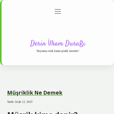
menüyü
Anasayfa
Gizlilik Politikası
Yasal Uyarı
aç
Hakkımızda
Derin İlham Durağı
Hayatına renk katan pratik öneriler!
Müşriklik Ne Demek
Tarih: Ocak 12, 2025