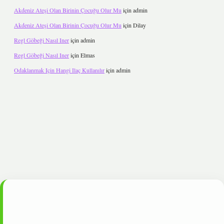
Akdeniz Ateşi Olan Birinin Çocuğu Olur Mu
için
admin
Akdeniz Ateşi Olan Birinin Çocuğu Olur Mu
için
Dilay
Regl Göbeği Nasıl Iner
için
admin
Regl Göbeği Nasıl Iner
için
Elmas
Odaklanmak Için Hangi Ilaç Kullanılır
için
admin
et