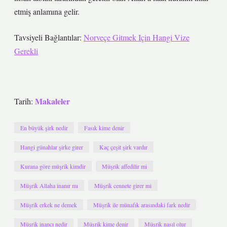
etmiş anlamına gelir.
Tavsiyeli Bağlantılar:
Norveçe Gitmek Için Hangi Vize
Gerekli
Makaleler
Tarih:
En büyük şirk nedir
Fasık kime denir
Hangi günahlar şirke girer
Kaç çeşit şirk vardır
Kurana göre müşrik kimdir
Müşrik affedilir mi
Müşrik Allaha inanır mı
Müşrik cennete girer mi
Müşrik erkek ne demek
Müşrik ile münafık arasındaki fark nedir
Müşrik inancı nedir
Müşrik kime denir
Müşrik nasıl olur