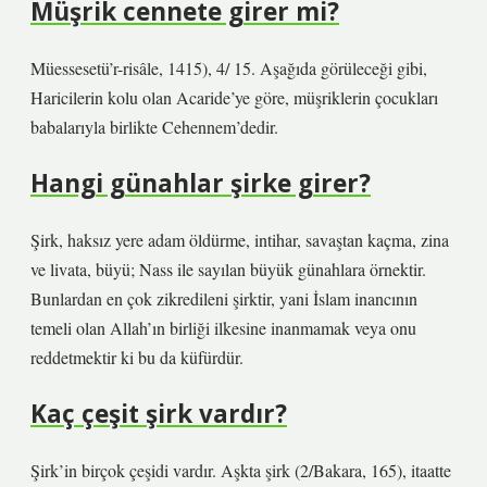
Müşrik cennete girer mi?
Müessesetü’r-risâle, 1415), 4/ 15. Aşağıda görüleceği gibi,
Haricilerin kolu olan Acaride’ye göre, müşriklerin çocukları
babalarıyla birlikte Cehennem’dedir.
Hangi günahlar şirke girer?
Şirk, haksız yere adam öldürme, intihar, savaştan kaçma, zina
ve livata, büyü; Nass ile sayılan büyük günahlara örnektir.
Bunlardan en çok zikredileni şirktir, yani İslam inancının
temeli olan Allah’ın birliği ilkesine inanmamak veya onu
reddetmektir ki bu da küfürdür.
Kaç çeşit şirk vardır?
Şirk’in birçok çeşidi vardır. Aşkta şirk (2/Bakara, 165), itaatte