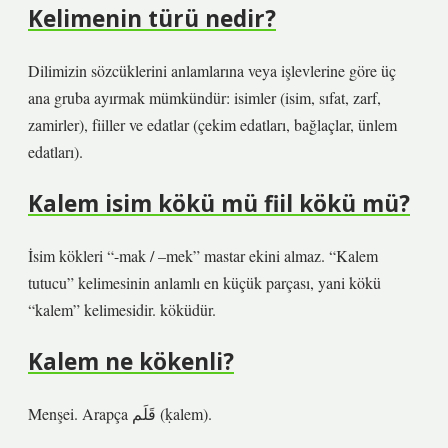
Kelimenin türü nedir?
Dilimizin sözcüklerini anlamlarına veya işlevlerine göre üç
ana gruba ayırmak mümkündür: isimler (isim, sıfat, zarf,
zamirler), fiiller ve edatlar (çekim edatları, bağlaçlar, ünlem
edatları).
Kalem isim kökü mü fiil kökü mü?
İsim kökleri “-mak / –mek” mastar ekini almaz. “Kalem
tutucu” kelimesinin anlamlı en küçük parçası, yani kökü
“kalem” kelimesidir. köküdür.
Kalem ne kökenli?
Menşei. Arapça قَلَم‎ (ḳalem).