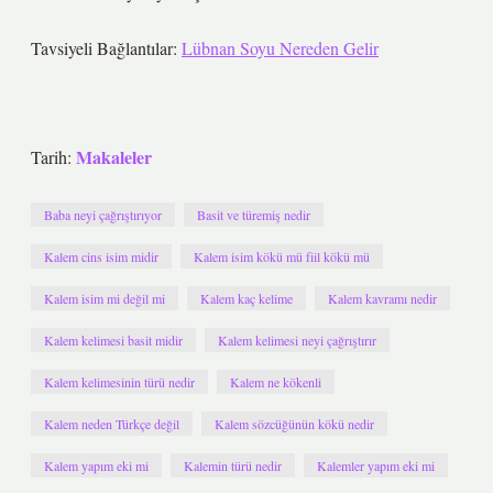
Tavsiyeli Bağlantılar:
Lübnan Soyu Nereden Gelir
Makaleler
Tarih:
Baba neyi çağrıştırıyor
Basit ve türemiş nedir
Kalem cins isim midir
Kalem isim kökü mü fiil kökü mü
Kalem isim mi değil mi
Kalem kaç kelime
Kalem kavramı nedir
Kalem kelimesi basit midir
Kalem kelimesi neyi çağrıştırır
Kalem kelimesinin türü nedir
Kalem ne kökenli
Kalem neden Türkçe değil
Kalem sözcüğünün kökü nedir
Kalem yapım eki mi
Kalemin türü nedir
Kalemler yapım eki mi