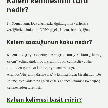
Kalem kelimesinin türü
nedir?
I – Somut isim: Duyularımızla algıladığımız varlıklara
verdiğimiz isimlerdir. ÖRN: çiçek, kalem, bardak, iğne.
Kalem sözcüğünün kökü nedir?
Kalem – Nişanyan Sözlüğü. Arapça ḳalam قلم “kamış, kamış
kalem” kelimesinden ödünç alınmış bir kelimedir ve ḳlm
kökünden gelir. Bu kelime, aynı anlamına gelen
Aramice/Süryani ḳalamos קֶלֶמוס kelimesinden bir alıntıdır. Bu
kelime, aynı anlamına gelen eski Yunanca kálamos κάλαμος
kelimesinden türemiştir.
Kalem kelimesi basit midir?