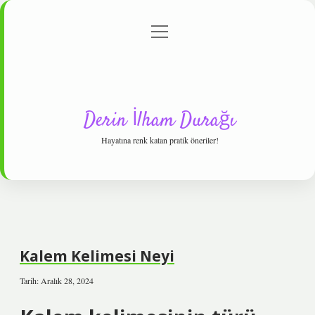
menüyü
Anasayfa
Gizlilik Politikası
Yasal Uyarı
aç
Hakkımızda
Derin İlham Durağı
Hayatına renk katan pratik öneriler!
Kalem Kelimesi Neyi
Tarih: Aralık 28, 2024