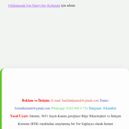
Odaklanmak Için Hangi Ilaç Kullanılır
için
admin
pbet
Reklam ve İletişim:
E-mail:
backlinkpaneli@gmail.com
Teams:
forumhizmeti@gmail.com
Whatsapp: 0262 606 0 726
Telegram: @karabul
Yasal Uyarı:
Sitemiz, 5651 Sayılı Kanun gereğince Bilgi Teknolojileri ve İletişim
Kurumu (BTK) tarafından onaylanmış bir Yer Sağlayıcı olarak hizmet