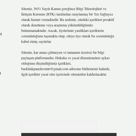
Sitemiz, 5651 Sayılı Kanun gereğince Bilgi Teknolojileri ve
İletişim Kurumu (BTK) tarafından onaylanmış bir Yer Sağlayıcı
olarak hizmet vermektedir. Bu nedenle, sitedeki içerikleri proaktif
olarak denetleme veya araştırma yükümlülüğümüz
bulunmamaktadır. Ancak, üyelerimiz yazdıkları içeriklerin
ı
sorumluluğunu taşımakta olup, siteye üye olarak bu sorumluluğu
kabul etmiş sayılırlar.
Sitemiz, kar amacı gütmeyen ve tamamen ücretsiz bir bilgi
paylaşım platformudur. Hukuka ve yasal düzenlemelere aykırı
olduğunu düşündüğünüz içerikleri,
backlinkpanelicomtr@gmail.com
adresine bildirmeniz halinde,
n
ilgili içerikler yasal süre içerisinde sitemizden kaldırılacaktır.
Arama