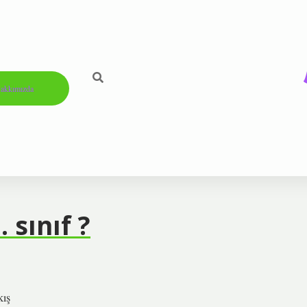
akkımızda
sınıf ?
kış