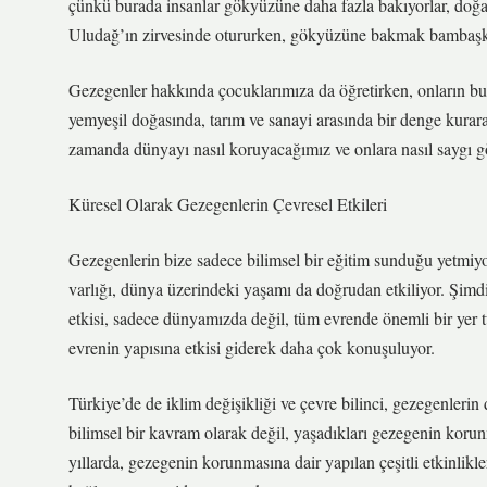
çünkü burada insanlar gökyüzüne daha fazla bakıyorlar, doğa 
Uludağ’ın zirvesinde otururken, gökyüzüne bakmak bambaşk
Gezegenler hakkında çocuklarımıza da öğretirken, onların bu b
yemyeşil doğasında, tarım ve sanayi arasında bir denge kurar
zamanda dünyayı nasıl koruyacağımız ve onlara nasıl saygı g
Küresel Olarak Gezegenlerin Çevresel Etkileri
Gezegenlerin bize sadece bilimsel bir eğitim sunduğu yetmiy
varlığı, dünya üzerindeki yaşamı da doğrudan etkiliyor. Şimdi
etkisi, sadece dünyamızda değil, tüm evrende önemli bir yer t
evrenin yapısına etkisi giderek daha çok konuşuluyor.
Türkiye’de de iklim değişikliği ve çevre bilinci, gezegenlerin 
bilimsel bir kavram olarak değil, yaşadıkları gezegenin kor
yıllarda, gezegenin korunmasına dair yapılan çeşitli etkinlikl