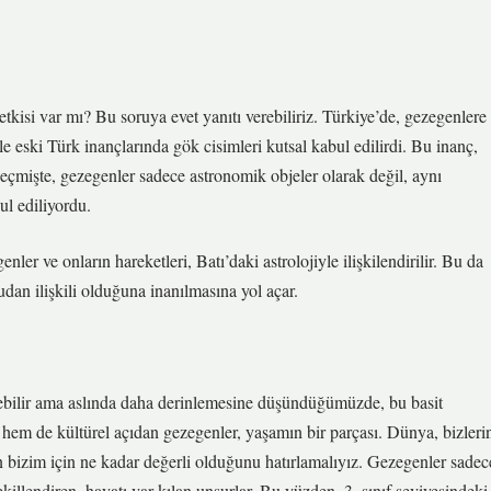
etkisi var mı? Bu soruya evet yanıtı verebiliriz. Türkiye’de, gezegenlere
le eski Türk inançlarında gök cisimleri kutsal kabul edilirdi. Bu inanç,
Geçmişte, gezegenler sadece astronomik objeler olarak değil, aynı
ul ediliyordu.
er ve onların hareketleri, Batı’daki astrolojiyle ilişkilendirilir. Bu da
udan ilişkili olduğuna inanılmasına yol açar.
nebilir ama aslında daha derinlemesine düşündüğümüzde, bu basit
em de kültürel açıdan gezegenler, yaşamın bir parçası. Dünya, bizleri
n bizim için ne kadar değerli olduğunu hatırlamalıyız. Gezegenler sadec
llendiren, hayatı var kılan unsurlar. Bu yüzden, 3. sınıf seviyesindeki