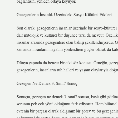
bağlantısını yeniden ortaya koyuyor.
Gezegenlerin İnsanlık Üzerindeki Sosyo-Kültürel Etkileri
Son olarak, gezegenlerin insanlar üzerinde bir sosyo-kültürel 
dair mitolojik ve kültürel bir düşünce tarzı da mevcut. Özellik
insanlar arasında gezegenlere olan bakışı şekillendiriyordu. 
zamanda insanların hayatını yönlendiren güçler olarak da kab
Dünya çapında da benzer bir etki söz konusu. Örneğin, gezegenl
gezegenlerin, insanların ruh halleri ve yaşam olaylarıyla doğr
Gezegen Ne Demek 3. Sınıf? Sonuç
Sonuçta, gezegen ne demek 3. sınıf? sorusu, basit gibi görü
sorunun pek çok yönü olduğunu fark ediyoruz. Hem bilimsel h
evrenin bir parçası olarak aldığımız bir görev ve bu gezegeni
gökyüzündeki taşlar değil; aynı zamanda bizim yaşamımızı şeki