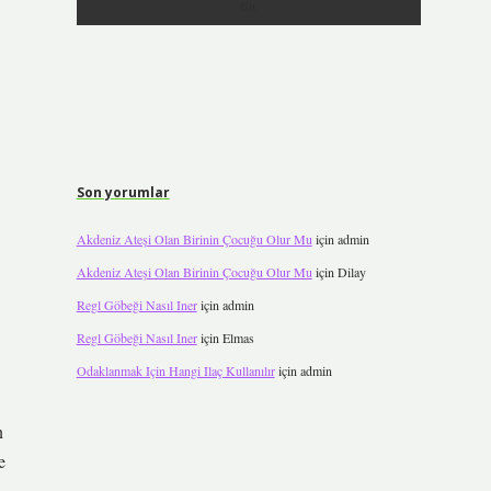
Son yorumlar
Akdeniz Ateşi Olan Birinin Çocuğu Olur Mu
için
admin
Akdeniz Ateşi Olan Birinin Çocuğu Olur Mu
için
Dilay
Regl Göbeği Nasıl Iner
için
admin
Regl Göbeği Nasıl Iner
için
Elmas
Odaklanmak Için Hangi Ilaç Kullanılır
için
admin
n
e