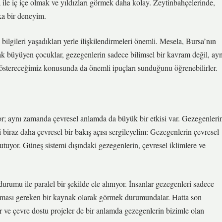
ile iç içe olmak ve yıldızları görmek daha kolay. Zeytinbahçelerinde,
a bir deneyim.
ilgileri yaşadıkları yerle ilişkilendirmeleri önemli. Mesela, Bursa’nın
ak büyüyen çocuklar, gezegenlerin sadece bilimsel bir kavram değil, ayn
östereceğimiz konusunda da önemli ipuçları sunduğunu öğrenebilirler.
or; aynı zamanda çevresel anlamda da büyük bir etkisi var. Gezegenleri
 biraz daha çevresel bir bakış açısı sergileyelim: Gezegenlerin çevresel
utuyor. Güneş sistemi dışındaki gezegenlerin, çevresel iklimlere ve
durumu ile paralel bir şekilde ele alınıyor. İnsanlar gezegenleri sadece
unması gereken bir kaynak olarak görmek durumundalar. Hatta son
er ve çevre dostu projeler de bir anlamda gezegenlerin bizimle olan