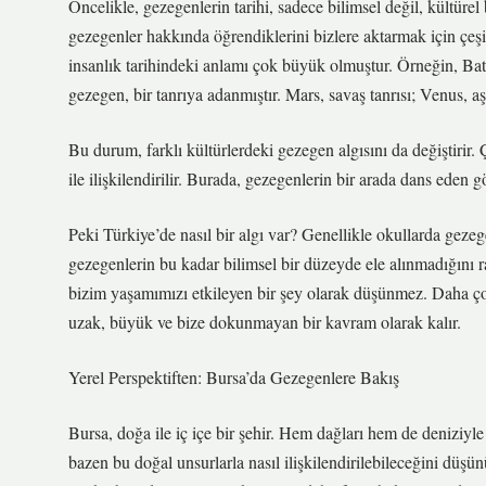
Öncelikle, gezegenlerin tarihi, sadece bilimsel değil, kültürel
gezegenler hakkında öğrendiklerini bizlere aktarmak için çeş
insanlık tarihindeki anlamı çok büyük olmuştur. Örneğin, Batı’
gezegen, bir tanrıya adanmıştır. Mars, savaş tanrısı; Venus, aşk
Bu durum, farklı kültürlerdeki gezegen algısını da değiştirir.
ile ilişkilendirilir. Burada, gezegenlerin bir arada dans eden
Peki Türkiye’de nasıl bir algı var? Genellikle okullarda gezege
gezegenlerin bu kadar bilimsel bir düzeyde ele alınmadığını r
bizim yaşamımızı etkileyen bir şey olarak düşünmez. Daha çok 
uzak, büyük ve bize dokunmayan bir kavram olarak kalır.
Yerel Perspektiften: Bursa’da Gezegenlere Bakış
Bursa, doğa ile iç içe bir şehir. Hem dağları hem de deniziyl
bazen bu doğal unsurlarla nasıl ilişkilendirilebileceğini düş