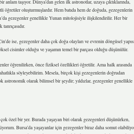
 bir anlam taşıyor. Dünya’dan gelen ilk astronotlar, uzaya çıktıklarında,
itli öğretiler oluşturmuşlardır. Hem batıda hem de doğuda, gezegenlerin
da gezegenler genellikle Yunan mitolojisiyle ilişkilendirilir. Her bir
 tanrıçasıdır.
 Çin’de ise, gezegenler daha çok doğa olayları ve evrenin döngüsel yapıs
 göksel cisimler olduğu ve yaşamın temel bir parçası olduğu düşünülür.
nler öğrenilirken, önce fiziksel özellikleri öğretilir. Ama halk arasında
ahatlıkla söyleyebilirim. Mesela, birçok kişi gezegenlerin doğrudan
astronomik olarak bilimsel bir şeydir; yıldızlar, gezegenler genellikle
e çok özel bir yer. Burada yaşayan biri olarak gezegenleri düşünürken,
ünüyorum. Bursa’da yaşayanlar için gezegenler biraz daha somut olabiliyo