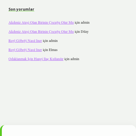
Son yorumlar
Akdeniz Ateşi Olan Birinin Çocuğu Olur Mu
için
admin
Akdeniz Ateşi Olan Birinin Çocuğu Olur Mu
için
Dilay
Regl Göbeği Nasıl Iner
için
admin
Regl Göbeği Nasıl Iner
için
Elmas
Odaklanmak Için Hangi Ilaç Kullanılır
için
admin
t