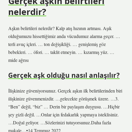
Gerçek aşkın belirtileri
nelerdir?
Aşkın belirtileri nelerdir? Kalp atış hızının artması. Aşık
olduğumuzu hissettiğimiz anda vücudumuz alarma geçer. …
terli avuç içleri. … ton değişikliği. … genişlemiş göz
bebekleri. … öfori. … taklit etmeyin. … kızarmış yüz. …
mide ağrısı
Gerçek aşk olduğu nasıl anlaşılır?
İlişkinize güveniyorsunuz. Gerçek aşkın ilk belirtilerinden biri
ilişkinize güvenmenizdir. …gelecekte görüşmek üzere. …3.
“Ben” değil, “biz” … Derin bir paylaşım duygusu. …Hiçbir
şey gizli değil. …Onlar için fedakarlık yapmaya isteklisiniz.
…Doğal geliyor. …Sözlerinizi tutuyorsunuz.Daha fazla
makale…•14 Temmuz 2022