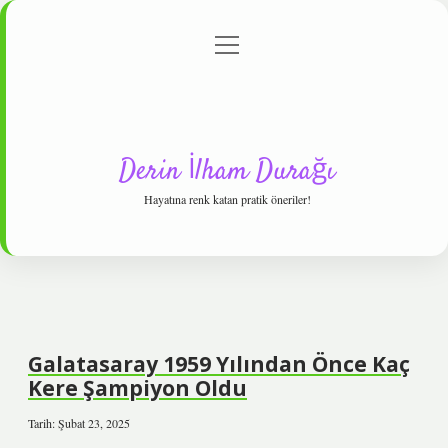
menüyü
Anasayfa
Gizlilik Politikası
Yasal Uyarı
aç
Hakkımızda
Derin İlham Durağı
Hayatına renk katan pratik öneriler!
Galatasaray 1959 Yılından Önce Kaç
Kere Şampiyon Oldu
Tarih: Şubat 23, 2025