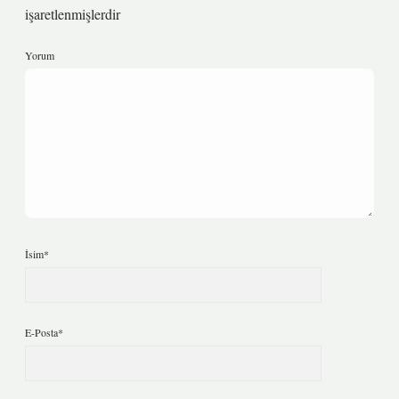
işaretlenmişlerdir
Yorum
İsim*
E-Posta*