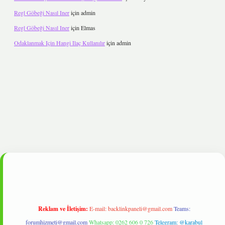
Regl Göbeği Nasıl Iner
için
admin
Regl Göbeği Nasıl Iner
için
Elmas
Odaklanmak Için Hangi Ilaç Kullanılır
için
admin
t
Reklam ve İletişim:
E-mail:
backlinkpaneli@gmail.com
Teams:
forumhizmeti@gmail.com
Whatsapp: 0262 606 0 726
Telegram: @karabul