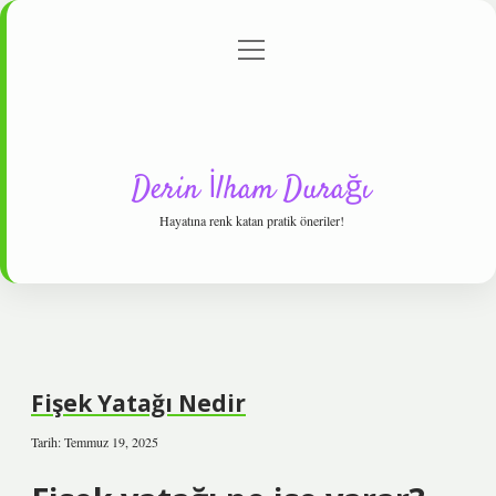
menüyü
Anasayfa
Gizlilik Politikası
Yasal Uyarı
aç
Hakkımızda
Derin İlham Durağı
Hayatına renk katan pratik öneriler!
Fişek Yatağı Nedir
Tarih: Temmuz 19, 2025