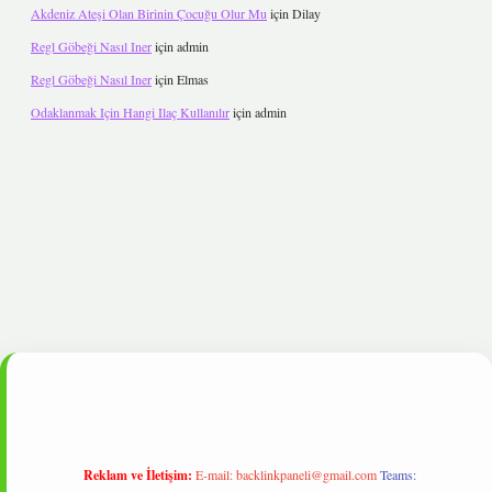
Akdeniz Ateşi Olan Birinin Çocuğu Olur Mu
için
Dilay
Regl Göbeği Nasıl Iner
için
admin
Regl Göbeği Nasıl Iner
için
Elmas
Odaklanmak Için Hangi Ilaç Kullanılır
için
admin
pbet
Reklam ve İletişim:
E-mail:
backlinkpaneli@gmail.com
Teams: