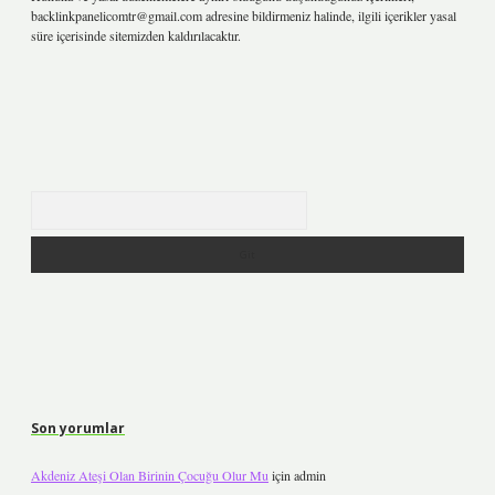
backlinkpanelicomtr@gmail.com
adresine bildirmeniz halinde, ilgili içerikler yasal
süre içerisinde sitemizden kaldırılacaktır.
Arama
Son yorumlar
Akdeniz Ateşi Olan Birinin Çocuğu Olur Mu
için
admin