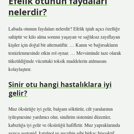
Efelik otunun faydaları
nelerdir?
Labada otunun faydaları nelerdir? Efelik iştah açıcı özelliğe
sahiptir ve kilo alma sorunu yaşayan ve sağlıksız zayıflayan
kişiler için doğal bir alternatiftir. … Kanın ve bağırsakların
temizlenmesinde etkin rol oynar. … Mevsiminde taze olarak
tüketildiğinde vücuttaki toksik maddelerin atılmasını
kolaylaştırır.
Sinir otu hangi hastalıklara iyi
gelir?
Muz öksürüğe iyi gelir, balgam söktürür, cilt yaralarının
iyileşmesine yardımcı olur, sindirim sistemini düzenler,
kabızlığa iyi gelir ve öksürüğü hafifletir. Muz yapraklarında
ayrıca asetonid, katalpol ve aucubin gibi birkaç biyoaktif