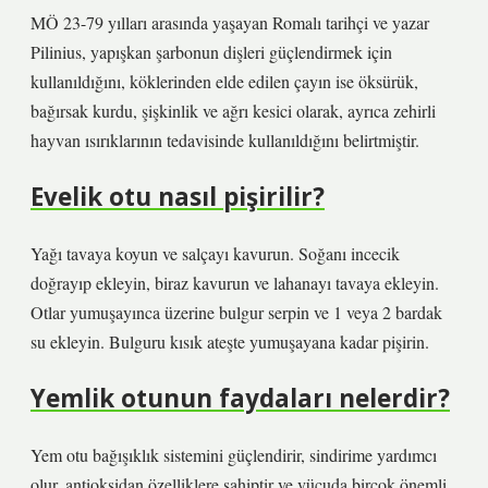
MÖ 23-79 yılları arasında yaşayan Romalı tarihçi ve yazar
Pilinius, yapışkan şarbonun dişleri güçlendirmek için
kullanıldığını, köklerinden elde edilen çayın ise öksürük,
bağırsak kurdu, şişkinlik ve ağrı kesici olarak, ayrıca zehirli
hayvan ısırıklarının tedavisinde kullanıldığını belirtmiştir.
Evelik otu nasıl pişirilir?
Yağı tavaya koyun ve salçayı kavurun. Soğanı incecik
doğrayıp ekleyin, biraz kavurun ve lahanayı tavaya ekleyin.
Otlar yumuşayınca üzerine bulgur serpin ve 1 veya 2 bardak
su ekleyin. Bulguru kısık ateşte yumuşayana kadar pişirin.
Yemlik otunun faydaları nelerdir?
Yem otu bağışıklık sistemini güçlendirir, sindirime yardımcı
olur, antioksidan özelliklere sahiptir ve vücuda birçok önemli