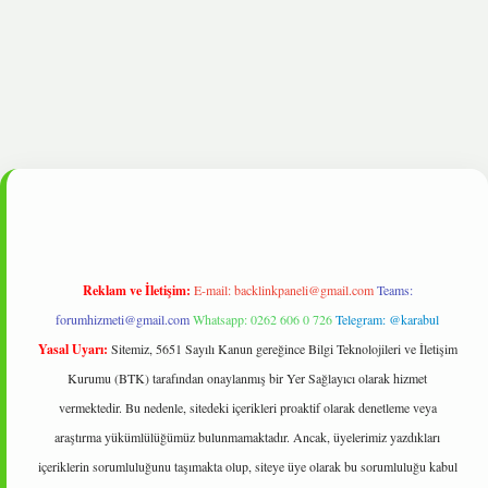
et
Reklam ve İletişim:
E-mail:
backlinkpaneli@gmail.com
Teams:
forumhizmeti@gmail.com
Whatsapp: 0262 606 0 726
Telegram: @karabul
Yasal Uyarı:
Sitemiz, 5651 Sayılı Kanun gereğince Bilgi Teknolojileri ve İletişim
Kurumu (BTK) tarafından onaylanmış bir Yer Sağlayıcı olarak hizmet
vermektedir. Bu nedenle, sitedeki içerikleri proaktif olarak denetleme veya
araştırma yükümlülüğümüz bulunmamaktadır. Ancak, üyelerimiz yazdıkları
içeriklerin sorumluluğunu taşımakta olup, siteye üye olarak bu sorumluluğu kabul