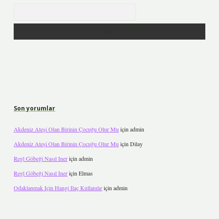
Arama
Son yorumlar
Akdeniz Ateşi Olan Birinin Çocuğu Olur Mu
için
admin
Akdeniz Ateşi Olan Birinin Çocuğu Olur Mu
için
Dilay
Regl Göbeği Nasıl Iner
için
admin
Regl Göbeği Nasıl Iner
için
Elmas
Odaklanmak Için Hangi Ilaç Kullanılır
için
admin