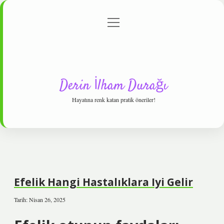
menüyü
Anasayfa
Gizlilik Politikası
Yasal Uyarı
aç
Hakkımızda
Derin İlham Durağı
Hayatına renk katan pratik öneriler!
Efelik Hangi Hastalıklara Iyi Gelir
Tarih: Nisan 26, 2025