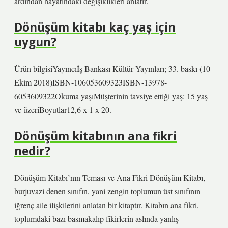
ardından hayatındaki değişiklikleri anlatır.
Dönüşüm kitabı kaç yaş için
uygun?
Ürün bilgisiYayıncı‎İş Bankası Kültür Yayınları; 33. baskı (10
Ekim 2018)ISBN-10‎6053609323ISBN-13‎978-
6053609322Okuma yaşıMüşterinin tavsiye ettiği yaş: 15 yaş
ve üzeriBoyutlar‎12,6 x 1 x 20.
Dönüşüm kitabının ana fikri
nedir?
Dönüşüm Kitabı’nın Teması ve Ana Fikri Dönüşüm Kitabı,
burjuvazi denen sınıfın, yani zengin toplumun üst sınıfının
iğrenç aile ilişkilerini anlatan bir kitaptır. Kitabın ana fikri,
toplumdaki bazı basmakalıp fikirlerin aslında yanlış