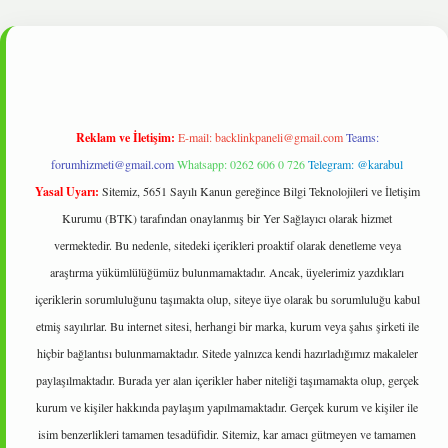
bet
Reklam ve İletişim:
E-mail:
backlinkpaneli@gmail.com
Teams:
forumhizmeti@gmail.com
Whatsapp: 0262 606 0 726
Telegram: @karabul
Yasal Uyarı:
Sitemiz, 5651 Sayılı Kanun gereğince Bilgi Teknolojileri ve İletişim
Kurumu (BTK) tarafından onaylanmış bir Yer Sağlayıcı olarak hizmet
vermektedir. Bu nedenle, sitedeki içerikleri proaktif olarak denetleme veya
araştırma yükümlülüğümüz bulunmamaktadır. Ancak, üyelerimiz yazdıkları
içeriklerin sorumluluğunu taşımakta olup, siteye üye olarak bu sorumluluğu kabul
etmiş sayılırlar. Bu internet sitesi, herhangi bir marka, kurum veya şahıs şirketi ile
hiçbir bağlantısı bulunmamaktadır. Sitede yalnızca kendi hazırladığımız makaleler
paylaşılmaktadır. Burada yer alan içerikler haber niteliği taşımamakta olup, gerçek
kurum ve kişiler hakkında paylaşım yapılmamaktadır. Gerçek kurum ve kişiler ile
isim benzerlikleri tamamen tesadüfidir. Sitemiz, kar amacı gütmeyen ve tamamen