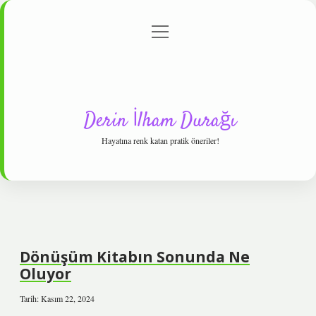
menüyü
Anasayfa
Gizlilik Politikası
Yasal Uyarı
aç
Hakkımızda
Derin İlham Durağı
Hayatına renk katan pratik öneriler!
Dönüşüm Kitabın Sonunda Ne
Oluyor
Tarih: Kasım 22, 2024