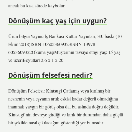
ancak bu kısa sürede kaybolur.
Dönüşüm kaç yaş için uygun?
Ürün bilgisiYayıncı‎İş Bankası Kültür Yayınları; 33. baskı (10
Ekim 2018)ISBN-10‎6053609323ISBN-13‎978-
6053609322Okuma yaşıMüşterinin tavsiye ettiği yaş: 15 yaş
ve üzeriBoyutlar‎12,6 x 1 x 20.
Dönüşüm felsefesi nedir?
Dönüşüm Felsefesi: Kintsugi Çatlamış veya kırılmış bir
nesnenin veya eşyanın artık eskisi kadar değerli olmadığına
inanmak yaygın bir görüş olsa da, bu aslında doğru değildir.
Kintsugi’nin devreye girdiği ve kırık bir durumdan daha güçlü
bir şekilde nasıl çıkılacağını gösterdiği yer burasıdır.