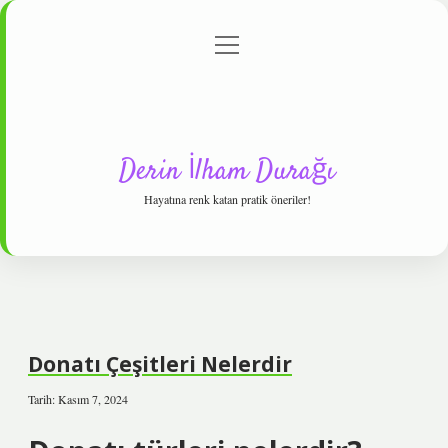
menüyü
Anasayfa
Gizlilik Politikası
Yasal Uyarı
aç
Hakkımızda
Derin İlham Durağı
Hayatına renk katan pratik öneriler!
Donatı Çeşitleri Nelerdir
Tarih: Kasım 7, 2024