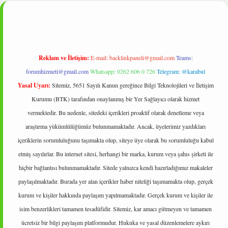
bet
Reklam ve İletişim:
E-mail:
backlinkpaneli@gmail.com
Teams:
forumhizmeti@gmail.com
Whatsapp: 0262 606 0 726
Telegram: @karabul
Yasal Uyarı:
Sitemiz, 5651 Sayılı Kanun gereğince Bilgi Teknolojileri ve İletişim
Kurumu (BTK) tarafından onaylanmış bir Yer Sağlayıcı olarak hizmet
vermektedir. Bu nedenle, sitedeki içerikleri proaktif olarak denetleme veya
araştırma yükümlülüğümüz bulunmamaktadır. Ancak, üyelerimiz yazdıkları
içeriklerin sorumluluğunu taşımakta olup, siteye üye olarak bu sorumluluğu kabul
etmiş sayılırlar. Bu internet sitesi, herhangi bir marka, kurum veya şahıs şirketi ile
hiçbir bağlantısı bulunmamaktadır. Sitede yalnızca kendi hazırladığımız makaleler
paylaşılmaktadır. Burada yer alan içerikler haber niteliği taşımamakta olup, gerçek
kurum ve kişiler hakkında paylaşım yapılmamaktadır. Gerçek kurum ve kişiler ile
isim benzerlikleri tamamen tesadüfidir. Sitemiz, kar amacı gütmeyen ve tamamen
ücretsiz bir bilgi paylaşım platformudur. Hukuka ve yasal düzenlemelere aykırı