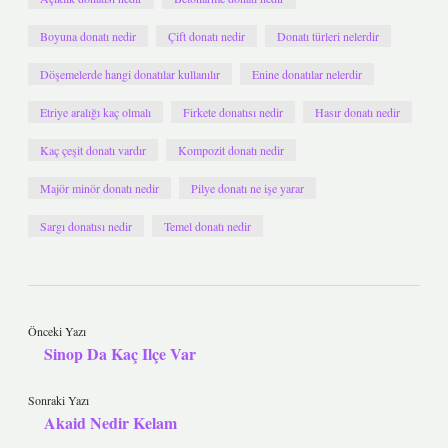
Boyuna donatı nedir
Çift donatı nedir
Donatı türleri nelerdir
Döşemelerde hangi donatılar kullanılır
Enine donatılar nelerdir
Etriye aralığı kaç olmalı
Firkete donatısı nedir
Hasır donatı nedir
Kaç çeşit donatı vardır
Kompozit donatı nedir
Majör minör donatı nedir
Pilye donatı ne işe yarar
Sargı donatısı nedir
Temel donatı nedir
Önceki Yazı
Sinop Da Kaç Ilçe Var
Sonraki Yazı
Akaid Nedir Kelam