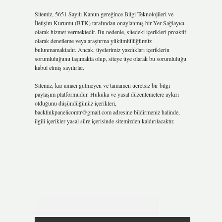
Sitemiz, 5651 Sayılı Kanun gereğince Bilgi Teknolojileri ve
İletişim Kurumu (BTK) tarafından onaylanmış bir Yer Sağlayıcı
olarak hizmet vermektedir. Bu nedenle, sitedeki içerikleri proaktif
olarak denetleme veya araştırma yükümlülüğümüz
bulunmamaktadır. Ancak, üyelerimiz yazdıkları içeriklerin
sorumluluğunu taşımakta olup, siteye üye olarak bu sorumluluğu
kabul etmiş sayılırlar.
Sitemiz, kar amacı gütmeyen ve tamamen ücretsiz bir bilgi
paylaşım platformudur. Hukuka ve yasal düzenlemelere aykırı
olduğunu düşündüğünüz içerikleri,
backlinkpanelicomtr@gmail.com
adresine bildirmeniz halinde,
ilgili içerikler yasal süre içerisinde sitemizden kaldırılacaktır.
Arama