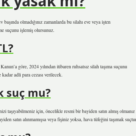
ak yasak mı?
 Görev başında olmadığınız zamanlarda bu silahı eve veya işten
me suçunu işlemiş olursunuz.
TL?
ı Kanun’a göre, 2024 yılından itibaren ruhsatsız silah taşıma suçunu
 kadar adli para cezası verilecek.
ak suç mu?
izi taşıyabilmeniz için, öncelikle resmi bir bayiden satın almış olmanız
bayiden satın alınmamışsa veya fişiniz yoksa, hava tüfeğini taşımak suçtur