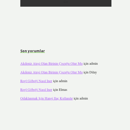
Son yorumlar
Akdeniz Ateşi Olan Birinin Çocuğu Olur Mu
için
admin
Akdeniz Ateşi Olan Birinin Çocuğu Olur Mu
için
Dilay
Regl Göbeği Nasıl Iner
için
admin
Regl Göbeği Nasıl Iner
için
Elmas
Odaklanmak Için Hangi Ilaç Kullanılır
için
admin