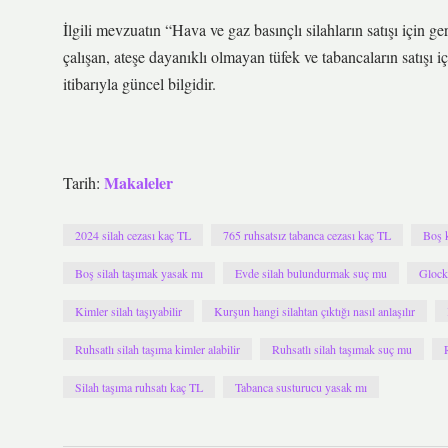
İlgili mevzuatın “Hava ve gaz basınçlı silahların satışı için g
çalışan, ateşe dayanıklı olmayan tüfek ve tabancaların satışı iç
itibarıyla güncel bilgidir.
Makaleler
Tarih:
2024 silah cezası kaç TL
765 ruhsatsız tabanca cezası kaç TL
Boş 
Boş silah taşımak yasak mı
Evde silah bulundurmak suç mu
Glock 
Kimler silah taşıyabilir
Kurşun hangi silahtan çıktığı nasıl anlaşılır
Ruhsatlı silah taşıma kimler alabilir
Ruhsatlı silah taşımak suç mu
Silah taşıma ruhsatı kaç TL
Tabanca susturucu yasak mı