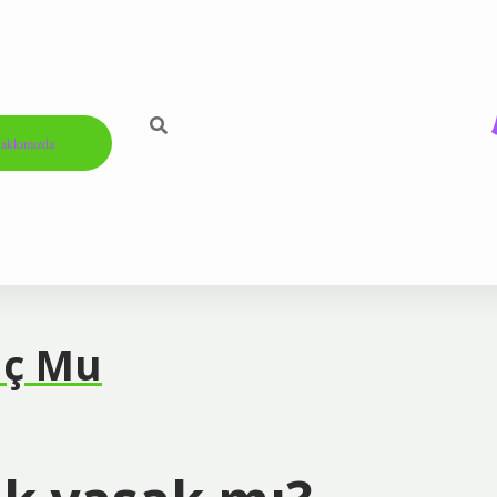
akkımızda
uç Mu