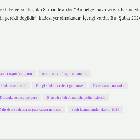
erekli belgeler” başlıklı 8. maddesinde: “Bu belge, hava ve gaz basıncıyl
in gerekli değildir.” ifadesi yer almaktadır. İçeriği vardır. Bu, Şubat 202
kovan taşımak suç mu
Boş silah kılıfı taşımak suç mu
silah cezası nedir
Hangi silahlara ruhsat gerekmez
Keleş cezası ne kadar
Kurusıkı ruhsatı kaç para
Ruhsatlı silah almak için şartlar nelerdir
Ruhsatsız silah taşıma para cezası ne kadar
Silah taşıma kimler alabilir 2024