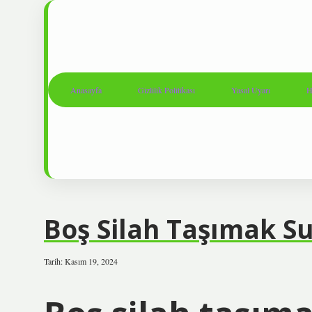
Anasayfa
Gizlilik Politikası
Yasal Uyarı
H
Boş Silah Taşımak S
Tarih: Kasım 19, 2024