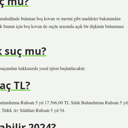
uç mu?
uç mahallinde bulunan boş kovan ve mermi gibi maddeler bakımından
k bunun için boş kovan ile suçlu arasında açık bir ilişkinin bulunması
k suç mu?
a suçundan hakkınızda yasal işlem başlatılacaktır.
kaç TL?
urma Ruhsatı 5 yıl 17.566,00 TL Silah Bulundurma Ruhsatı 5 yıl
üfek Av Silahları Ruhsatı 5 yıl 54.
abilir 2024?