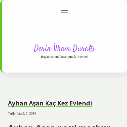
menüyü
Anasayfa
Gizlilik Politikası
Yasal Uyarı
aç
Hakkımızda
Derin İlham Durağı
Hayatına renk katan pratik öneriler!
Ayhan Aşan Kaç Kez Evlendi
Tarih: Aralık 3, 2024