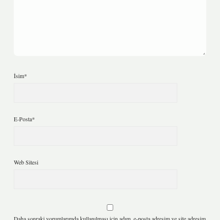
İsim*
E-Posta*
Web Sitesi
Daha sonraki yorumlarımda kullanılması için adım, e-posta adresim ve site adresim