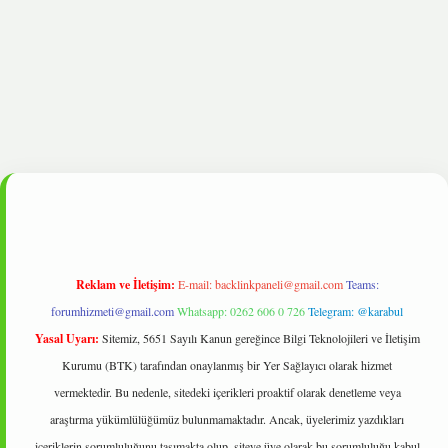
lipbet
Reklam ve İletişim:
E-mail:
backlinkpaneli@gmail.com
Teams:
forumhizmeti@gmail.com
Whatsapp: 0262 606 0 726
Telegram: @karabul
Yasal Uyarı:
Sitemiz, 5651 Sayılı Kanun gereğince Bilgi Teknolojileri ve İletişim
Kurumu (BTK) tarafından onaylanmış bir Yer Sağlayıcı olarak hizmet
vermektedir. Bu nedenle, sitedeki içerikleri proaktif olarak denetleme veya
araştırma yükümlülüğümüz bulunmamaktadır. Ancak, üyelerimiz yazdıkları
içeriklerin sorumluluğunu taşımakta olup, siteye üye olarak bu sorumluluğu kabul