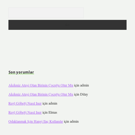
Arama
Son yorumlar
Akdeniz Ateşi Olan Birinin Çocuğu Olur Mu
için
admin
Akdeniz Ateşi Olan Birinin Çocuğu Olur Mu
için
Dilay
Regl Göbeği Nasıl Iner
için
admin
Regl Göbeği Nasıl Iner
için
Elmas
Odaklanmak Için Hangi Ilaç Kullanılır
için
admin