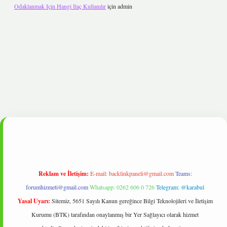
Odaklanmak Için Hangi Ilaç Kullanılır
için
admin
pbet
Reklam ve İletişim:
E-mail:
backlinkpaneli@gmail.com
Teams:
forumhizmeti@gmail.com
Whatsapp: 0262 606 0 726
Telegram: @karabul
Yasal Uyarı:
Sitemiz, 5651 Sayılı Kanun gereğince Bilgi Teknolojileri ve İletişim
Kurumu (BTK) tarafından onaylanmış bir Yer Sağlayıcı olarak hizmet