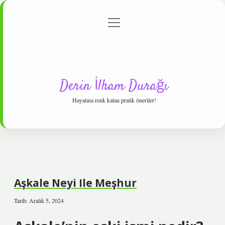
menüyü
Anasayfa
Gizlilik Politikası
Yasal Uyarı
aç
Hakkımızda
Derin İlham Durağı
Hayatına renk katan pratik öneriler!
Aşkale Neyi Ile Meşhur
Tarih: Aralık 5, 2024