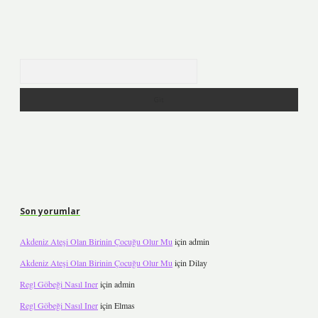
Arama
Son yorumlar
Akdeniz Ateşi Olan Birinin Çocuğu Olur Mu
için
admin
Akdeniz Ateşi Olan Birinin Çocuğu Olur Mu
için
Dilay
Regl Göbeği Nasıl Iner
için
admin
Regl Göbeği Nasıl Iner
için
Elmas