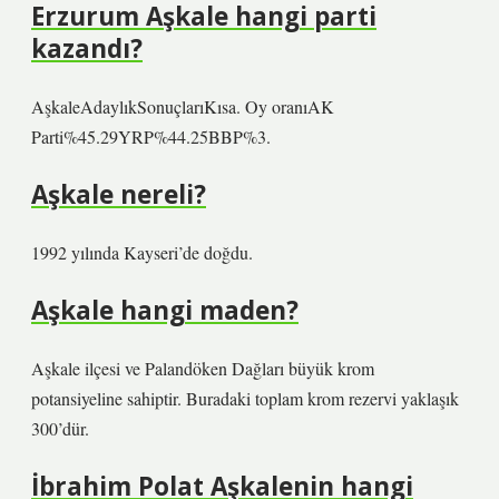
Erzurum Aşkale hangi parti
kazandı?
AşkaleAdaylıkSonuçlarıKısa. Oy oranıAK
Parti%45.29YRP%44.25BBP%3.
Aşkale nereli?
1992 yılında Kayseri’de doğdu.
Aşkale hangi maden?
Aşkale ilçesi ve Palandöken Dağları büyük krom
potansiyeline sahiptir. Buradaki toplam krom rezervi yaklaşık
300’dür.
İbrahim Polat Aşkalenin hangi