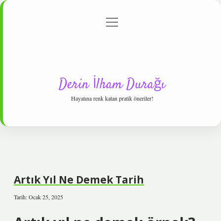
menüyü
Anasayfa
Gizlilik Politikası
Yasal Uyarı
aç
Hakkımızda
Derin İlham Durağı
Hayatına renk katan pratik öneriler!
Artık Yıl Ne Demek Tarih
Tarih: Ocak 25, 2025