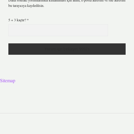
Daha sonraki yorumlarımda kullanılması için adım, e-posta adresim ve site adresim
bu tarayıcıya kaydedilsin.
5 + 3 kaçtır?
*
Sitemap
Sidebar