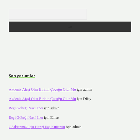
Arama
Son yorumlar
Akdeniz Ateşi Olan Birinin Çocuğu Olur Mu
için
admin
Akdeniz Ateşi Olan Birinin Çocuğu Olur Mu
için
Dilay
Regl Göbeği Nasıl Iner
için
admin
Regl Göbeği Nasıl Iner
için
Elmas
Odaklanmak Için Hangi Ilaç Kullanılır
için
admin