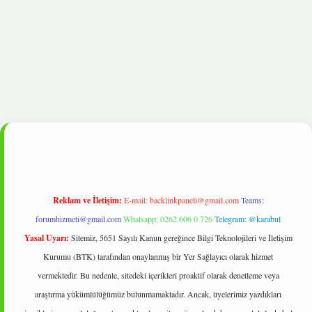
bet
Reklam ve İletişim:
E-mail:
backlinkpaneli@gmail.com
Teams:
forumhizmeti@gmail.com
Whatsapp: 0262 606 0 726
Telegram: @karabul
Yasal Uyarı:
Sitemiz, 5651 Sayılı Kanun gereğince Bilgi Teknolojileri ve İletişim
Kurumu (BTK) tarafından onaylanmış bir Yer Sağlayıcı olarak hizmet
vermektedir. Bu nedenle, sitedeki içerikleri proaktif olarak denetleme veya
araştırma yükümlülüğümüz bulunmamaktadır. Ancak, üyelerimiz yazdıkları