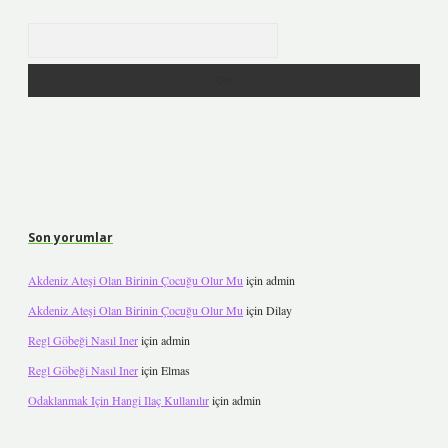
Arama
Son yorumlar
Akdeniz Ateşi Olan Birinin Çocuğu Olur Mu
için
admin
Akdeniz Ateşi Olan Birinin Çocuğu Olur Mu
için
Dilay
Regl Göbeği Nasıl Iner
için
admin
Regl Göbeği Nasıl Iner
için
Elmas
Odaklanmak Için Hangi Ilaç Kullanılır
için
admin