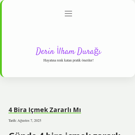
menüyü
Anasayfa
Gizlilik Politikası
Yasal Uyarı
aç
Hakkımızda
Derin İlham Durağı
Hayatına renk katan pratik öneriler!
4 Bira Içmek Zararlı Mı
Tarih: Ağustos 7, 2025