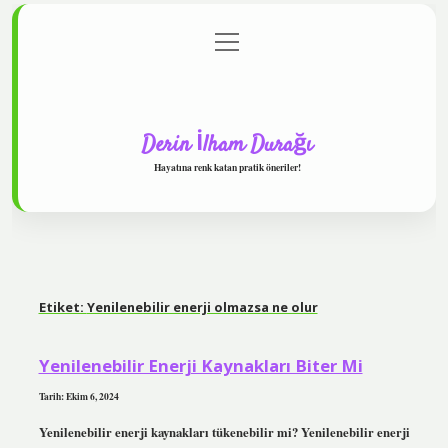
menüyü
Anasayfa
Gizlilik Politikası
Yasal Uyarı
aç
Hakkımızda
Derin İlham Durağı
Hayatına renk katan pratik öneriler!
Etiket:
Yenilenebilir enerji olmazsa ne olur
Yenilenebilir Enerji Kaynakları Biter Mi
Tarih: Ekim 6, 2024
Yenilenebilir enerji kaynakları tükenebilir mi? Yenilenebilir enerji