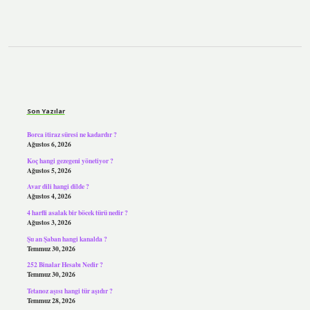
Sidebar
Son Yazılar
Borca itiraz süresi ne kadardır ?
Ağustos 6, 2026
Koç hangi gezegeni yönetiyor ?
Ağustos 5, 2026
Avar dili hangi dilde ?
Ağustos 4, 2026
4 harfli asalak bir böcek türü nedir ?
Ağustos 3, 2026
Şu an Şaban hangi kanalda ?
Temmuz 30, 2026
252 Binalar Hesabı Nedir ?
Temmuz 30, 2026
Tetanoz aşısı hangi tür aşıdır ?
Temmuz 28, 2026