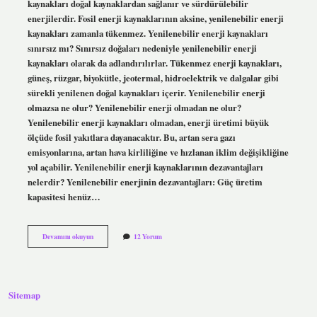
kaynakları doğal kaynaklardan sağlanır ve sürdürülebilir
enerjilerdir. Fosil enerji kaynaklarının aksine, yenilenebilir enerji
kaynakları zamanla tükenmez. Yenilenebilir enerji kaynakları
sınırsız mı? Sınırsız doğaları nedeniyle yenilenebilir enerji
kaynakları olarak da adlandırılırlar. Tükenmez enerji kaynakları,
güneş, rüzgar, biyokütle, jeotermal, hidroelektrik ve dalgalar gibi
sürekli yenilenen doğal kaynakları içerir. Yenilenebilir enerji
olmazsa ne olur? Yenilenebilir enerji olmadan ne olur?
Yenilenebilir enerji kaynakları olmadan, enerji üretimi büyük
ölçüde fosil yakıtlara dayanacaktır. Bu, artan sera gazı
emisyonlarına, artan hava kirliliğine ve hızlanan iklim değişikliğine
yol açabilir. Yenilenebilir enerji kaynaklarının dezavantajları
nelerdir? Yenilenebilir enerjinin dezavantajları: Güç üretim
kapasitesi henüz…
Yenilenebilir
Devamını okuyun
12 Yorum
Enerji
Kaynakları
Biter
Mi
Sitemap