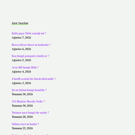
Sidebar
Son Yazılar
Kelle paça Türk yemeği mi ?
Ağustos 7, 2026
Borca itiraz süresi ne kadardır ?
Ağustos 6, 2026
Koç hangi gezegeni yönetiyor ?
Ağustos 5, 2026
Avar dili hangi dilde ?
Ağustos 4, 2026
4 harfli asalak bir böcek türü nedir ?
Ağustos 3, 2026
Şu an Şaban hangi kanalda ?
Temmuz 30, 2026
252 Binalar Hesabı Nedir ?
Temmuz 30, 2026
Tetanoz aşısı hangi tür aşıdır ?
Temmuz 28, 2026
Sultan suyu ne kadar ?
Temmuz 25, 2026