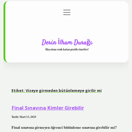
menüyü
Anasayfa
Gizlilik Politikası
Yasal Uyarı
aç
Hakkımızda
Derin İlham Durağı
Hayatına renk katan pratik öneriler!
Etiket:
Vizeye girmeden bütünlemeye girilir mi
Final Sınavına Kimler Girebilir
Tarih: Mart 13, 2025
Final sınavına girmeyen öğrenci bütünleme sınavına girebilir mi?