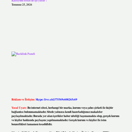
Kalsiyum fosfat ne işe yarar ?
Temmuz 25, 2026
Reklam ve İletişim:
Skype: live:.cid.575569c608265c69
Yasal Uyarı:
Bu internet sitesi, herhangi bir marka, kurum veya şahıs şirketi ile hiçbir
bağlantısı bulunmamaktadır. Sitede yalnızca kendi hazırladığımız makaleler
paylaşılmaktadır. Burada yer alan içerikler haber niteliği taşımamakta olup, gerçek kurum
ve kişiler hakkında paylaşım yapılmamaktadır. Gerçek kurum ve kişiler ile isim
benzerlikleri tamamen tesadüfidir.