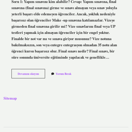
Soru 1: Yapım sınavını kim alabilir? Cevap: Yapım sınavına, final
sınavına (final sınavına) girme ve sınavı almayan veya sınav yoluyla
yeterli başarı elde edemeyen öğrenciler. Ancak, yokluk nedeniyle
başarısız olan öğrenciler Make -up sınavına katılamazlar. Vizeye
girmeden final sınavına girilir mi? Vize sınavlarını final veya UP
testleri yapmak için almayan öğrenciler için bir engel yoktur.
Finalde bir not var mı ve sınava giriyor musunuz? Vize notuna
bakılmaksızın, son veya entegre entegrasyon olmadan 35 notu alan
öğrenci kursu başarısız olur. Final sınavı nedir? Final sınavı, bir
süre sonunda üniversite eğitiminde yapılacak ve genellikle…
Final
Devamını okuyun
Yorum Bırak
Sınavına
Kimler
Girebilir
Sitemap