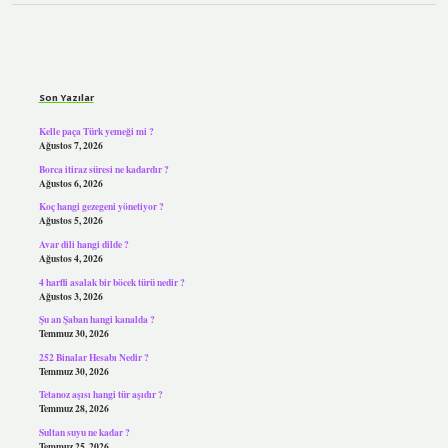
Sidebar
Son Yazılar
Kelle paça Türk yemeği mi ?
Ağustos 7, 2026
Borca itiraz süresi ne kadardır ?
Ağustos 6, 2026
Koç hangi gezegeni yönetiyor ?
Ağustos 5, 2026
Avar dili hangi dilde ?
Ağustos 4, 2026
4 harfli asalak bir böcek türü nedir ?
Ağustos 3, 2026
Şu an Şaban hangi kanalda ?
Temmuz 30, 2026
252 Binalar Hesabı Nedir ?
Temmuz 30, 2026
Tetanoz aşısı hangi tür aşıdır ?
Temmuz 28, 2026
Sultan suyu ne kadar ?
Temmuz 25, 2026