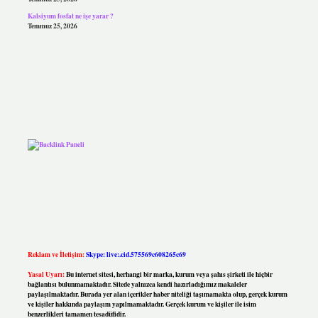
Kalsiyum fosfat ne işe yarar ?
Temmuz 25, 2026
Reklam ve İletişim:
Skype: live:.cid.575569c608265c69
Yasal Uyarı:
Bu internet sitesi, herhangi bir marka, kurum veya şahıs şirketi ile hiçbir
bağlantısı bulunmamaktadır. Sitede yalnızca kendi hazırladığımız makaleler
paylaşılmaktadır. Burada yer alan içerikler haber niteliği taşımamakta olup, gerçek kurum
ve kişiler hakkında paylaşım yapılmamaktadır. Gerçek kurum ve kişiler ile isim
benzerlikleri tamamen tesadüfidir.