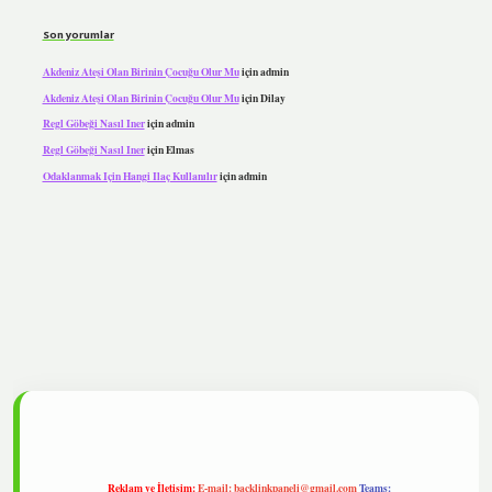
Son yorumlar
Akdeniz Ateşi Olan Birinin Çocuğu Olur Mu
için
admin
Akdeniz Ateşi Olan Birinin Çocuğu Olur Mu
için
Dilay
Regl Göbeği Nasıl Iner
için
admin
Regl Göbeği Nasıl Iner
için
Elmas
Odaklanmak Için Hangi Ilaç Kullanılır
için
admin
ipbet
Reklam ve İletişim:
E-mail:
backlinkpaneli@gmail.com
Teams: