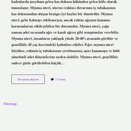
kadınlarda meydana gelen kas dokusu kökünden gelen kitle olarak
tanımlanır. Myoma uteri, uterus (rahim) duvarının iç tabakasının
kas dokusundan oluşan benign (iyi huylu) bir tümördür. Myoma
uteri, gebe kalmayı etkilemeyen, ancak rahim ağzının kanama
hormonlarını etkileyebilen bir durumdur. Myoma uteri, çoğu
zaman adet sırasında ağrı ve kasık ağrısı gibi semptomlar verebilir.
Myoma uteri, insanların yaklaşık yüzde 20-40’ı arasında görülür ve
genellikle 45 yaş üzerindeki kadınları etkiler. Eğer myoma uteri
büyükse, rahmin iç tabakasının yırtılmasına, aşırı kanamaya ve kötü
yönetimli adet dönemlerine neden olabilir. Myoma uteri, genellikle
sadece gözle görülebilen küçük…
Myoma
Devamını okuyun
2 Yorum
uteri
ne
demek
tıp
Sitemap