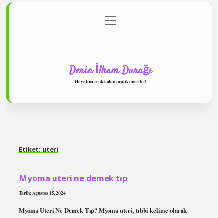
menüyü
Anasayfa
Gizlilik Politikası
Yasal Uyarı
aç
Hakkımızda
Derin İlham Durağı
Hayatına renk katan pratik öneriler!
Etiket:
uteri
Myoma uteri ne demek tıp
Tarih: Ağustos 15, 2024
Myoma Uteri Ne Demek Tıp? Myoma uteri, tıbbi kelime olarak