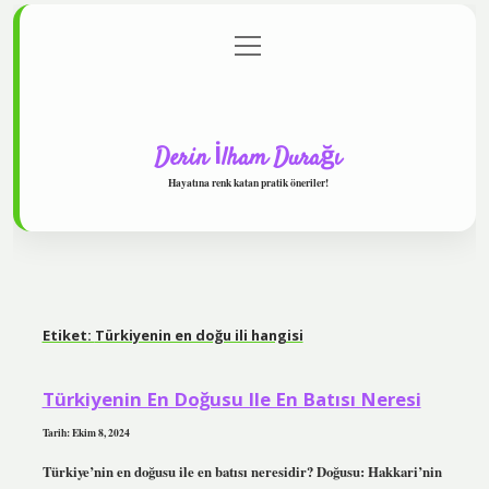
menüyü
Anasayfa
Gizlilik Politikası
Yasal Uyarı
aç
Hakkımızda
Derin İlham Durağı
Hayatına renk katan pratik öneriler!
Etiket:
Türkiyenin en doğu ili hangisi
Türkiyenin En Doğusu Ile En Batısı Neresi
Tarih: Ekim 8, 2024
Türkiye’nin en doğusu ile en batısı neresidir? Doğusu: Hakkari’nin