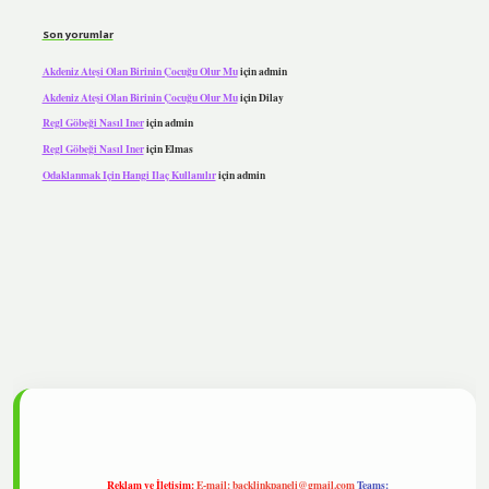
Son yorumlar
Akdeniz Ateşi Olan Birinin Çocuğu Olur Mu
için
admin
Akdeniz Ateşi Olan Birinin Çocuğu Olur Mu
için
Dilay
Regl Göbeği Nasıl Iner
için
admin
Regl Göbeği Nasıl Iner
için
Elmas
Odaklanmak Için Hangi Ilaç Kullanılır
için
admin
ipbet
Reklam ve İletişim:
E-mail:
backlinkpaneli@gmail.com
Teams: