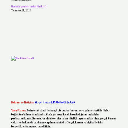
Beyinde protein neden birikir ?
Temmuz 25, 2026
Reklam ve İletişim:
Skype: live:.cid.575569c608265c69
Yasal Uyarı:
Bu internet sitesi, herhangi bir marka, kurum veya şahıs şirketi ile hiçbir
bağlantısı bulunmamaktadır. Sitede yalnızca kendi hazırladığımız makaleler
paylaşılmaktadır. Burada yer alan içerikler haber niteliği taşımamakta olup, gerçek kurum
ve kişiler hakkında paylaşım yapılmamaktadır. Gerçek kurum ve kişiler ile isim
benzerlikleri tamamen tesadüfidir.