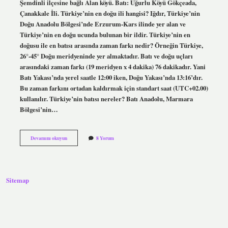
Şemdinli ilçesine bağlı Alan köyü. Batı: Uğurlu Köyü Gökçeada,
Çanakkale İli. Türkiye’nin en doğu ili hangisi? Iğdır, Türkiye’nin
Doğu Anadolu Bölgesi’nde Erzurum-Kars ilinde yer alan ve
Türkiye’nin en doğu ucunda bulunan bir ildir. Türkiye’nin en
doğusu ile en batısı arasında zaman farkı nedir? Örneğin Türkiye,
26°-45° Doğu meridyeninde yer almaktadır. Batı ve doğu uçları
arasındaki zaman farkı (19 meridyen x 4 dakika) 76 dakikadır. Yani
Batı Yakası’nda yerel saatle 12:00 iken, Doğu Yakası’nda 13:16’dır.
Bu zaman farkını ortadan kaldırmak için standart saat (UTC+02.00)
kullanılır. Türkiye’nin batısı nereler? Batı Anadolu, Marmara
Bölgesi’nin…
Türkiyenin
Devamını okuyun
8 Yorum
En
Doğusu
Ile
En
Batısı
Sitemap
Neresi