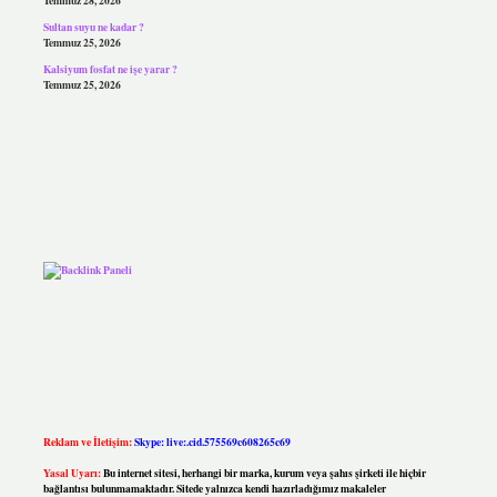
Temmuz 28, 2026
Sultan suyu ne kadar ?
Temmuz 25, 2026
Kalsiyum fosfat ne işe yarar ?
Temmuz 25, 2026
Reklam ve İletişim:
Skype: live:.cid.575569c608265c69
Yasal Uyarı:
Bu internet sitesi, herhangi bir marka, kurum veya şahıs şirketi ile hiçbir
bağlantısı bulunmamaktadır. Sitede yalnızca kendi hazırladığımız makaleler