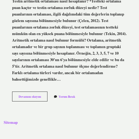
Testin aritmetik ortalaması nasıl hesaplanır? *Testteki ortalama
puan kaçtır ve testin ortalama zorluk düzeyi nedir? Test
puanlarının ortalaması, ilgili dağılımdaki tüm değerlerin toplanıp
gözlem sayısına bölünmesiyle bulunur (Çelen, 2012). Test
puanlarının ortalama zorluk düzeyi, test ortalamasının testteki
mümkün olan en yüksek puana bölünmesiyle bulunur (Tekin, 2014).
Aritmetik ortalama nasıl bulunur formülü? Ortalama, aritmetik
ortalamadır ve bir grup sayının toplanması ve toplamın gruptaki
sayı sayısına bölünmesiyle hesaplanır. Örneğin, 2, 3, 3, 5, 7 ve 10
sayılarının ortalaması 30’un 6’ya bölünmesiyle elde edilir ve bu da
5’tir. Aritmetik ortalama nasıl bulunur ölçme değerlendirme?
Farklı ortalama türleri vardır, ancak bir ortalamadan
bahsettiğimizde genellikle…
Bir
Devamını okuyun
Yorum Bırak
Testin
Aritmetik
Ortalaması
Nasıl
Bulunur
Sitemap