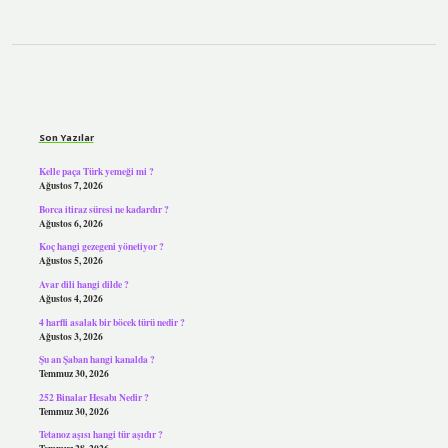
Sidebar
Son Yazılar
Kelle paça Türk yemeği mi ?
Ağustos 7, 2026
Borca itiraz süresi ne kadardır ?
Ağustos 6, 2026
Koç hangi gezegeni yönetiyor ?
Ağustos 5, 2026
Avar dili hangi dilde ?
Ağustos 4, 2026
4 harfli asalak bir böcek türü nedir ?
Ağustos 3, 2026
Şu an Şaban hangi kanalda ?
Temmuz 30, 2026
252 Binalar Hesabı Nedir ?
Temmuz 30, 2026
Tetanoz aşısı hangi tür aşıdır ?