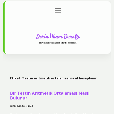
menüyü
Anasayfa
Gizlilik Politikası
Yasal Uyarı
aç
Hakkımızda
Derin İlham Durağı
Hayatına renk katan pratik öneriler!
Etiket:
Testin aritmetik ortalaması nasıl hesaplanır
Bir Testin Aritmetik Ortalaması Nasıl
Bulunur
Tarih: Kasım 11, 2024