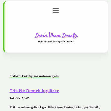
menüyü
Anasayfa
Gizlilik Politikası
Yasal Uyarı
aç
Hakkımızda
Derin İlham Durağı
Hayatına renk katan pratik öneriler!
Etiket:
Tek tip ne anlama gelir
Trik Ne Demek Ingilizce
Tarih: Mart 7, 2025
Trik ne anlama gelir? Eğer. Hile, Oyun, Desise, Dolap, Şey Tankik;