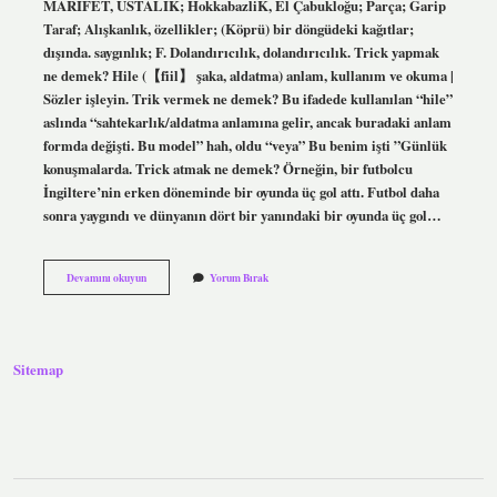
MARIFET, USTALIK; HokkabazliK, El Çabukloğu; Parça; Garip
Taraf; Alışkanlık, özellikler; (Köprü) bir döngüdeki kağıtlar;
dışında. saygınlık; F. Dolandırıcılık, dolandırıcılık. Trick yapmak
ne demek? Hile (【fiil】 şaka, aldatma) anlam, kullanım ve okuma |
Sözler işleyin. Trik vermek ne demek? Bu ifadede kullanılan “hile”
aslında “sahtekarlık/aldatma anlamına gelir, ancak buradaki anlam
formda değişti. Bu model” hah, oldu “veya” Bu benim işti ”Günlük
konuşmalarda. Trick atmak ne demek? Örneğin, bir futbolcu
İngiltere’nin erken döneminde bir oyunda üç gol attı. Futbol daha
sonra yaygındı ve dünyanın dört bir yanındaki bir oyunda üç gol…
Trik
Devamını okuyun
Yorum Bırak
Ne
Demek
Ingilizce
Sitemap