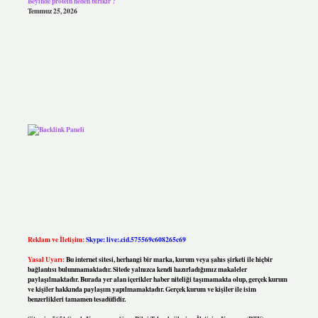
Beyinde protein neden birikir ?
Temmuz 25, 2026
Reklam ve İletişim:
Skype: live:.cid.575569c608265c69
Yasal Uyarı:
Bu internet sitesi, herhangi bir marka, kurum veya şahıs şirketi ile hiçbir
bağlantısı bulunmamaktadır. Sitede yalnızca kendi hazırladığımız makaleler
paylaşılmaktadır. Burada yer alan içerikler haber niteliği taşımamakta olup, gerçek kurum
ve kişiler hakkında paylaşım yapılmamaktadır. Gerçek kurum ve kişiler ile isim
benzerlikleri tamamen tesadüfidir.