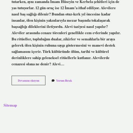
tutarken, aynı zamanda İmam Hüseyin ve Kerbela şehitleri için de
yas tutuyorlar. 12 gün oruç ise 12 İmam’a ithaf ediliyor. Alevilere
nasıl baş sağlığı dilenir? Bundan otuz-kırk yıl öncesine kadar
insanlar, ölen kişinin yakınlarıyla mezar başında tokalaşarak
başsağlığı dileklerini iletiyordu. Alevi taziyesi nasıl yapılır?
Aleviler arasında cenaze törenleri genellikle cem evlerinde yapılır.
Bu ritüeller, topluluğun dualar, zikirler ve semahlarla bir araya
gelerek ölen kişinin ruhuna saygı göstermesini ve manevi destek
sağlamasını içerir. Türk kültüründe ölüm, tarihi ve kültürel
derinliklere sahip geleneksel ritüellerle kutlanır. Alevilerde
cenazesi olana ne denir? Alevi…
Alevilerde
Devamını okuyun
Yorum Bırak
Taziye
Kaç
Gündür
Sitemap