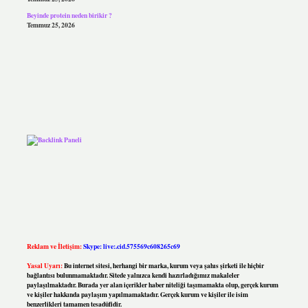
Beyinde protein neden birikir ?
Temmuz 25, 2026
Reklam ve İletişim:
Skype: live:.cid.575569c608265c69
Yasal Uyarı:
Bu internet sitesi, herhangi bir marka, kurum veya şahıs şirketi ile hiçbir
bağlantısı bulunmamaktadır. Sitede yalnızca kendi hazırladığımız makaleler
paylaşılmaktadır. Burada yer alan içerikler haber niteliği taşımamakta olup, gerçek kurum
ve kişiler hakkında paylaşım yapılmamaktadır. Gerçek kurum ve kişiler ile isim
benzerlikleri tamamen tesadüfidir.