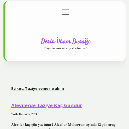
menüyü
Anasayfa
Gizlilik Politikası
Yasal Uyarı
aç
Hakkımızda
Derin İlham Durağı
Hayatına renk katan pratik öneriler!
Etiket:
Taziye evine ne alınır
Alevilerde Taziye Kaç Gündür
Tarih: Kasım 18, 2024
Aleviler kaç gün yas tutar? Aleviler Muharrem ayında 12 gün oruç