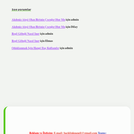
Son yorumlar
Akdeniz Ateşi Olan Birinin Çocuğu Olur Mu
için
admin
Akdeniz Ateşi Olan Birinin Çocuğu Olur Mu
için
Dilay
Regl Göbeği Nasıl Iner
için
admin
Regl Göbeği Nasıl Iner
için
Elmas
Odaklanmak Için Hangi Ilaç Kullanılır
için
admin
ipbet
Reklam ve İletişim:
E-mail:
backlinkpaneli@gmail.com
Teams: