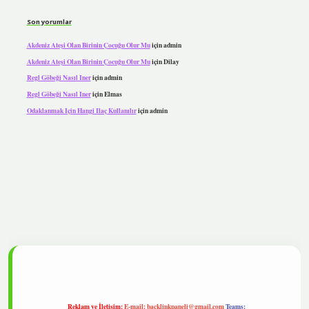
Son yorumlar
Akdeniz Ateşi Olan Birinin Çocuğu Olur Mu
için
admin
Akdeniz Ateşi Olan Birinin Çocuğu Olur Mu
için
Dilay
Regl Göbeği Nasıl Iner
için
admin
Regl Göbeği Nasıl Iner
için
Elmas
Odaklanmak Için Hangi Ilaç Kullanılır
için
admin
ipbet
Reklam ve İletişim:
E-mail:
backlinkpaneli@gmail.com
Teams: