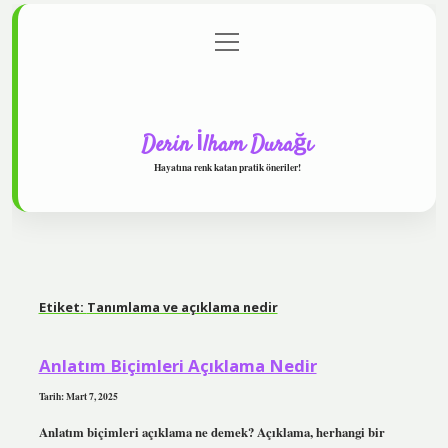
menüyü
Anasayfa
Gizlilik Politikası
Yasal Uyarı
aç
Hakkımızda
Derin İlham Durağı
Hayatına renk katan pratik öneriler!
Etiket:
Tanımlama ve açıklama nedir
Anlatım Biçimleri Açıklama Nedir
Tarih: Mart 7, 2025
Anlatım biçimleri açıklama ne demek? Açıklama, herhangi bir