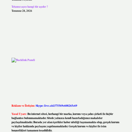
Tetanoz aşısı hangi tür aşıdır ?
Temmuz 28, 2026
Reklam ve İletişim:
Skype: live:.cid.575569c608265c69
Yasal Uyarı:
Bu internet sitesi, herhangi bir marka, kurum veya şahıs şirketi ile hiçbir
bağlantısı bulunmamaktadır. Sitede yalnızca kendi hazırladığımız makaleler
paylaşılmaktadır. Burada yer alan içerikler haber niteliği taşımamakta olup, gerçek kurum
ve kişiler hakkında paylaşım yapılmamaktadır. Gerçek kurum ve kişiler ile isim
benzerlikleri tamamen tesadüfidir.