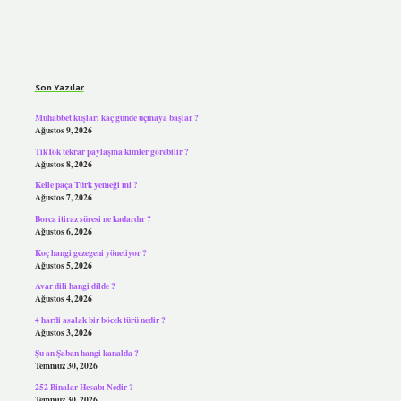
Sidebar
Son Yazılar
Muhabbet kuşları kaç günde uçmaya başlar ?
Ağustos 9, 2026
TikTok tekrar paylaşma kimler görebilir ?
Ağustos 8, 2026
Kelle paça Türk yemeği mi ?
Ağustos 7, 2026
Borca itiraz süresi ne kadardır ?
Ağustos 6, 2026
Koç hangi gezegeni yönetiyor ?
Ağustos 5, 2026
Avar dili hangi dilde ?
Ağustos 4, 2026
4 harfli asalak bir böcek türü nedir ?
Ağustos 3, 2026
Şu an Şaban hangi kanalda ?
Temmuz 30, 2026
252 Binalar Hesabı Nedir ?
Temmuz 30, 2026