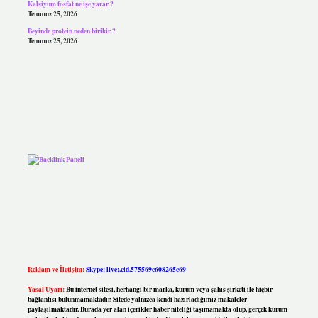
Kalsiyum fosfat ne işe yarar ?
Temmuz 25, 2026
Beyinde protein neden birikir ?
Temmuz 25, 2026
Reklam ve İletişim:
Skype: live:.cid.575569c608265c69
Yasal Uyarı:
Bu internet sitesi, herhangi bir marka, kurum veya şahıs şirketi ile hiçbir
bağlantısı bulunmamaktadır. Sitede yalnızca kendi hazırladığımız makaleler
paylaşılmaktadır. Burada yer alan içerikler haber niteliği taşımamakta olup, gerçek kurum