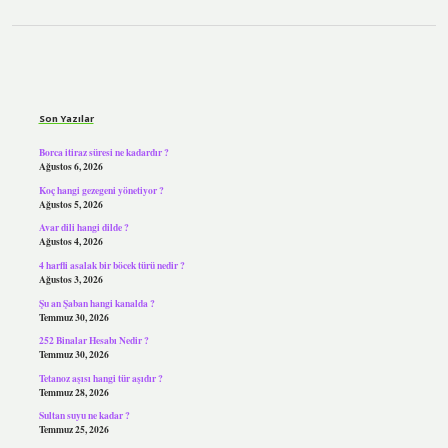
Sidebar
Son Yazılar
Borca itiraz süresi ne kadardır ?
Ağustos 6, 2026
Koç hangi gezegeni yönetiyor ?
Ağustos 5, 2026
Avar dili hangi dilde ?
Ağustos 4, 2026
4 harfli asalak bir böcek türü nedir ?
Ağustos 3, 2026
Şu an Şaban hangi kanalda ?
Temmuz 30, 2026
252 Binalar Hesabı Nedir ?
Temmuz 30, 2026
Tetanoz aşısı hangi tür aşıdır ?
Temmuz 28, 2026
Sultan suyu ne kadar ?
Temmuz 25, 2026