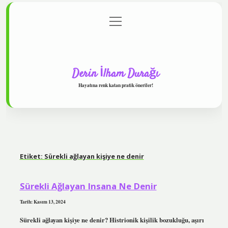
menüyü
Anasayfa
Gizlilik Politikası
Yasal Uyarı
aç
Hakkımızda
Derin İlham Durağı
Hayatına renk katan pratik öneriler!
Etiket:
Sürekli ağlayan kişiye ne denir
Sürekli Ağlayan Insana Ne Denir
Tarih: Kasım 13, 2024
Sürekli ağlayan kişiye ne denir? Histrionik kişilik bozukluğu, aşırı