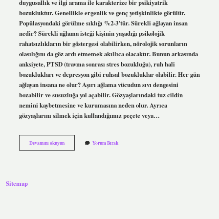
duygusallık ve ilgi arama ile karakterize bir psikiyatrik
bozukluktur. Genellikle ergenlik ve genç yetişkinlikte görülür.
Popülasyondaki görülme sıklığı %2-3’tür. Sürekli ağlayan insan
nedir? Sürekli ağlama isteği kişinin yaşadığı psikolojik
rahatsızlıkların bir göstergesi olabilirken, nörolojik sorunların
olasılığını da göz ardı etmemek akıllıca olacaktır. Bunun arkasında
anksiyete, PTSD (travma sonrası stres bozukluğu), ruh hali
bozuklukları ve depresyon gibi ruhsal bozukluklar olabilir. Her gün
ağlayan insana ne olur? Aşırı ağlama vücudun sıvı dengesini
bozabilir ve susuzluğa yol açabilir. Gözyaşlarındaki tuz cildin
nemini kaybetmesine ve kurumasına neden olur. Ayrıca
gözyaşlarını silmek için kullandığımız peçete veya…
Sürekli
Devamını okuyun
Yorum Bırak
Ağlayan
Insana
Ne
Denir
Sitemap