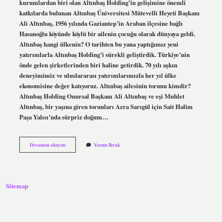
kurumlardan biri olan Altınbaş Holding’in gelişimine önemli
katkılarda bulunan Altınbaş Üniversitesi Mütevelli Heyeti Başkanı
Ali Altınbaş, 1956 yılında Gaziantep’in Araban ilçesine bağlı
Hasanoğlu köyünde köylü bir ailenin çocuğu olarak dünyaya geldi.
Altınbaş hangi ülkenin? O tarihten bu yana yaptığımız yeni
yatırımlarla Altınbaş Holding’i sürekli geliştirdik. Türkiye’nin
önde gelen şirketlerinden biri haline getirdik. 70 yılı aşkın
deneyimimiz ve uluslararası yatırımlarımızla her yıl ülke
ekonomisine değer katıyoruz. Altınbaş ailesinin torunu kimdir?
Altınbaş Holding Onursal Başkanı Ali Altınbaş ve eşi Muhlet
Altınbaş, bir yaşına giren torunları Azra Sarıgül için Sait Halim
Paşa Yalısı’nda sürpriz doğum…
Altınbaş
Devamını okuyun
Yorum Bırak
Altın
Nereli
Sitemap