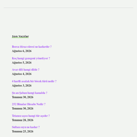
Sidebar
Son Yazılar
Borca itiraz süresi ne kadardır ?
Ağustos 6, 2026
Koç hangi gezegeni yönetiyor ?
Ağustos 5, 2026
Avar dili hangi dilde ?
Ağustos 4, 2026
4 harfli asalak bir böcek türü nedir ?
Ağustos 3, 2026
Şu an Şaban hangi kanalda ?
Temmuz 30, 2026
252 Binalar Hesabı Nedir ?
Temmuz 30, 2026
Tetanoz aşısı hangi tür aşıdır ?
Temmuz 28, 2026
Sultan suyu ne kadar ?
Temmuz 25, 2026