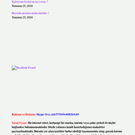
Kalsiyum fosfat ne işe yarar ?
Temmuz 25, 2026
Beyinde protein neden birikir ?
Temmuz 25, 2026
Reklam ve İletişim:
Skype: live:.cid.575569c608265c69
Yasal Uyarı:
Bu internet sitesi, herhangi bir marka, kurum veya şahıs şirketi ile hiçbir
bağlantısı bulunmamaktadır. Sitede yalnızca kendi hazırladığımız makaleler
paylaşılmaktadır. Burada yer alan içerikler haber niteliği taşımamakta olup, gerçek kurum