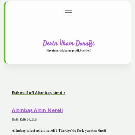
menüyü
Anasayfa
Gizlilik Politikası
Yasal Uyarı
aç
Hakkımızda
Derin İlham Durağı
Hayatına renk katan pratik öneriler!
Etiket:
Sofi Altınbaş kimdir
Altınbaş Altın Nereli
Tarih: Eylül 30, 2024
Altınbaş ailesi aslen nereli? Türkiye’de fark yaratan öncü