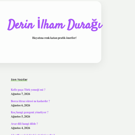
Derin İlham Durağı
Hayatına renk katan pratik öneriler!
Sidebar
tulipbet
Son Yazılar
Kelle paça Türk yemeği mi ?
Ağustos 7, 2026
Borca itiraz süresi ne kadardır ?
Ağustos 6, 2026
Koç hangi gezegeni yönetiyor ?
Ağustos 5, 2026
Avar dili hangi dilde ?
Ağustos 4, 2026
4 harfli asalak bir böcek türü nedir ?