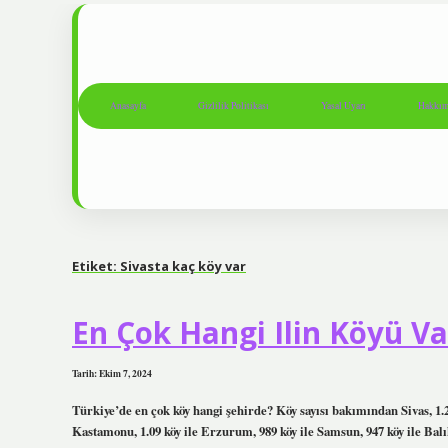
Anasayfa
Gizlilik Politikası
Yasal Uyarı
Hakkım
Etiket:
Sivasta kaç köy var
En Çok Hangi Ilin Köyü Va
Tarih: Ekim 7, 2024
Türkiye’de en çok köy hangi şehirde? Köy sayısı bakımından Sivas, 1.275 
Kastamonu, 1.09 köy ile Erzurum, 989 köy ile Samsun, 947 köy ile Balık