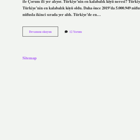
ile Çorum ili yer alıyor. Türkiye’nin en kalabalık köyü neresi? Türk
Türkiye’nin en kalabalık köyü oldu. Daha önce 2019’da 5.000.949 nüfus
nüfusla ikinci sırada yer aldı. Türkiye’de en…
En
Devamını okuyun
12 Yorum
Çok
Hangi
Ilin
Köyü
Var
Sitemap