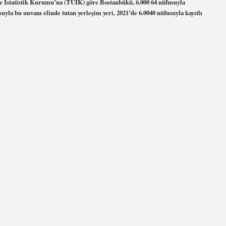
iye İstatistik Kurumu’na (TÜİK) göre Bostanbükü, 6.000 64 nüfusuyla
uyla bu unvanı elinde tutan yerleşim yeri, 2021’de 6.0040 nüfusuyla kayıtlı