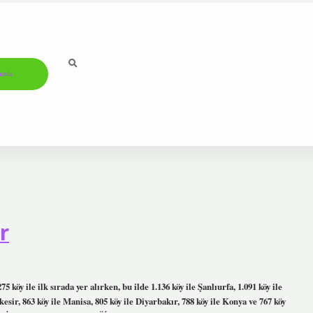
ızda
r
köy ile ilk sırada yer alırken, bu ilde 1.136 köy ile Şanlıurfa, 1.091 köy ile
esir, 863 köy ile Manisa, 805 köy ile Diyarbakır, 788 köy ile Konya ve 767 köy