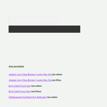
Arama
Son yorumlar
Akdeniz Ateşi Olan Birinin Çocuğu Olur Mu
için
admin
Akdeniz Ateşi Olan Birinin Çocuğu Olur Mu
için
Dilay
Regl Göbeği Nasıl Iner
için
admin
Regl Göbeği Nasıl Iner
için
Elmas
Odaklanmak Için Hangi Ilaç Kullanılır
için
admin