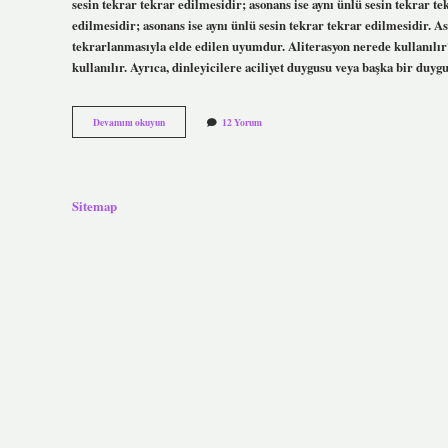
sesin tekrar tekrar edilmesidir; asonans ise aynı ünlü sesin tekrar t
edilmesidir; asonans ise aynı ünlü sesin tekrar tekrar edilmesidir. A
tekrarlanmasıyla elde edilen uyumdur. Aliterasyon nerede kullanılır?
kullanılır. Ayrıca, dinleyicilere aciliyet duygusu veya başka bir duy
Aliterasyon
Devamını okuyun
12 Yorum
Ve
Asonans
Nedir
Nasıl
Yapılır
Sitemap