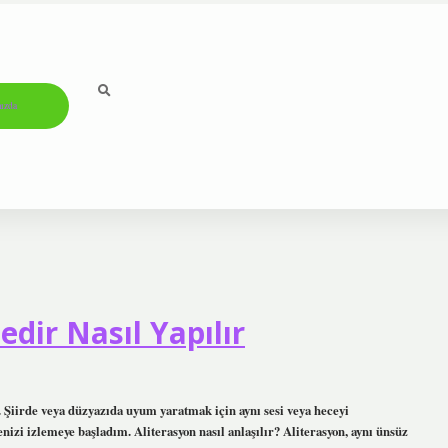
ızda
dir Nasıl Yapılır
r. Şiirde veya düzyazıda uyum yaratmak için aynı sesi veya heceyi
izi izlemeye başladım. Aliterasyon nasıl anlaşılır? Aliterasyon, aynı ünsüz