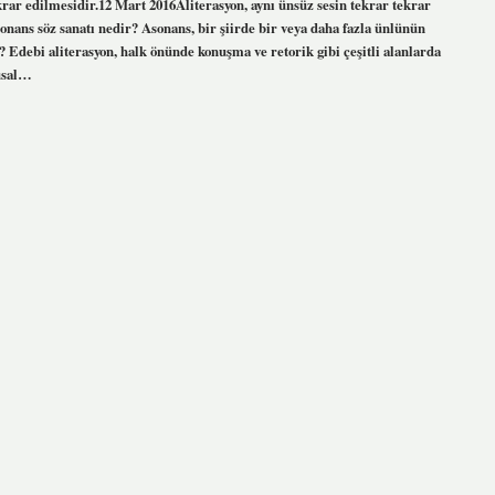
ekrar edilmesidir.12 Mart 2016Aliterasyon, aynı ünsüz sesin tekrar tekrar
sonans söz sanatı nedir? Asonans, bir şiirde bir veya daha fazla ünlünün
 Edebi aliterasyon, halk önünde konuşma ve retorik gibi çeşitli alanlarda
gusal…