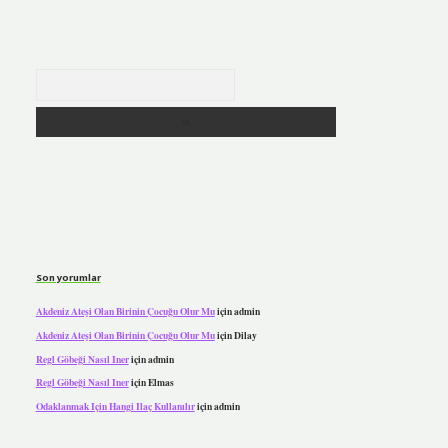
Arama
Son yorumlar
Akdeniz Ateşi Olan Birinin Çocuğu Olur Mu
için
admin
Akdeniz Ateşi Olan Birinin Çocuğu Olur Mu
için
Dilay
Regl Göbeği Nasıl Iner
için
admin
Regl Göbeği Nasıl Iner
için
Elmas
Odaklanmak Için Hangi Ilaç Kullanılır
için
admin