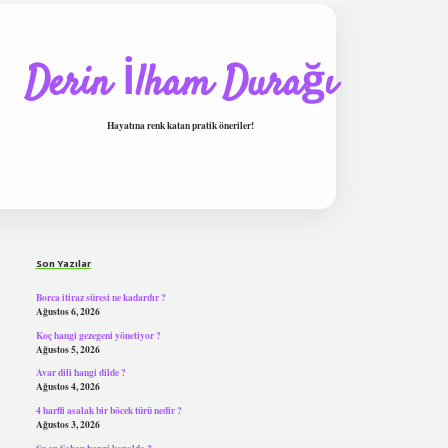
Derin İlham Durağı
Hayatına renk katan pratik öneriler!
Sidebar
tulipbet
Son Yazılar
Borca itiraz süresi ne kadardır ?
Ağustos 6, 2026
Koç hangi gezegeni yönetiyor ?
Ağustos 5, 2026
Avar dili hangi dilde ?
Ağustos 4, 2026
4 harfli asalak bir böcek türü nedir ?
Ağustos 3, 2026
Şu an Şaban hangi kanalda ?