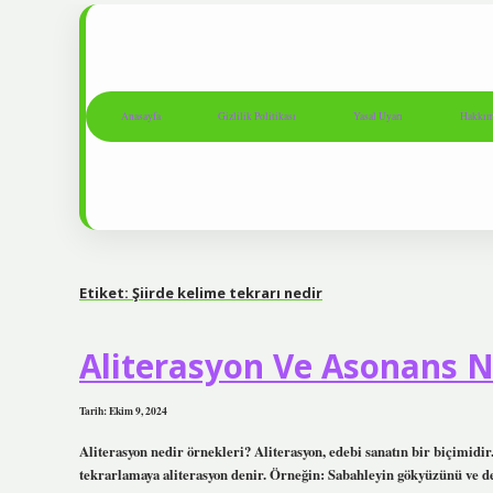
Anasayfa
Gizlilik Politikası
Yasal Uyarı
Hakkım
Etiket:
Şiirde kelime tekrarı nedir
Aliterasyon Ve Asonans Ne
Tarih: Ekim 9, 2024
Aliterasyon nedir örnekleri? Aliterasyon, edebi sanatın bir biçimidi
tekrarlamaya aliterasyon denir. Örneğin: Sabahleyin gökyüzünü ve den