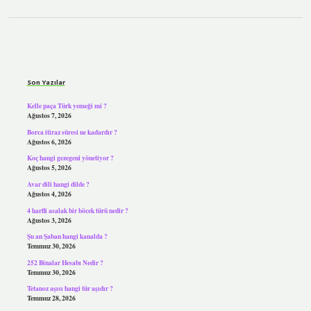
Sidebar
Son Yazılar
Kelle paça Türk yemeği mi ?
Ağustos 7, 2026
Borca itiraz süresi ne kadardır ?
Ağustos 6, 2026
Koç hangi gezegeni yönetiyor ?
Ağustos 5, 2026
Avar dili hangi dilde ?
Ağustos 4, 2026
4 harfli asalak bir böcek türü nedir ?
Ağustos 3, 2026
Şu an Şaban hangi kanalda ?
Temmuz 30, 2026
252 Binalar Hesabı Nedir ?
Temmuz 30, 2026
Tetanoz aşısı hangi tür aşıdır ?
Temmuz 28, 2026