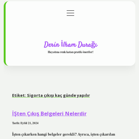
menüyü
Anasayfa
Gizlilik Politikası
Yasal Uyarı
aç
Hakkımızda
Derin İlham Durağı
Hayatına renk katan pratik öneriler!
Etiket:
Sigorta çıkışı kaç günde yapılır
İŞten Çıkış Belgeleri Nelerdir
Tarih: Eylül 21, 2024
İşten çıkarken hangi belgeler gerekli? Ayrıca, işten çıkarılan