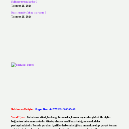
Sultan suyu ne kadar ?
Temmuz 25, 2026
Kalsiyum fosfat ne işe yarar ?
Temmuz 25, 2026
Reklam ve İletişim:
Skype: live:.cid.575569c608265c69
Yasal Uyarı:
Bu internet sitesi, herhangi bir marka, kurum veya şahıs şirketi ile hiçbir
bağlantısı bulunmamaktadır. Sitede yalnızca kendi hazırladığımız makaleler
paylaşılmaktadır. Burada yer alan içerikler haber niteliği taşımamakta olup, gerçek kurum