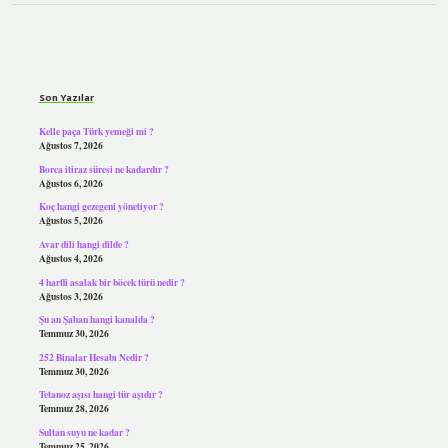
Sidebar
Son Yazılar
Kelle paça Türk yemeği mi ?
Ağustos 7, 2026
Borca itiraz süresi ne kadardır ?
Ağustos 6, 2026
Koç hangi gezegeni yönetiyor ?
Ağustos 5, 2026
Avar dili hangi dilde ?
Ağustos 4, 2026
4 harfli asalak bir böcek türü nedir ?
Ağustos 3, 2026
Şu an Şaban hangi kanalda ?
Temmuz 30, 2026
252 Binalar Hesabı Nedir ?
Temmuz 30, 2026
Tetanoz aşısı hangi tür aşıdır ?
Temmuz 28, 2026
Sultan suyu ne kadar ?
Temmuz 25, 2026