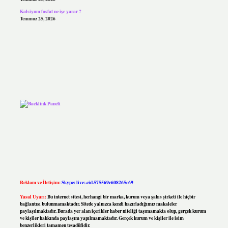
Kalsiyum fosfat ne işe yarar ?
Temmuz 25, 2026
Reklam ve İletişim:
Skype: live:.cid.575569c608265c69
Yasal Uyarı:
Bu internet sitesi, herhangi bir marka, kurum veya şahıs şirketi ile hiçbir
bağlantısı bulunmamaktadır. Sitede yalnızca kendi hazırladığımız makaleler
paylaşılmaktadır. Burada yer alan içerikler haber niteliği taşımamakta olup, gerçek kurum
ve kişiler hakkında paylaşım yapılmamaktadır. Gerçek kurum ve kişiler ile isim
benzerlikleri tamamen tesadüfidir.