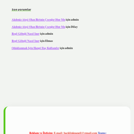
Son yorumlar
Akdeniz Ateşi Olan Birinin Çocuğu Olur Mu
için
admin
Akdeniz Ateşi Olan Birinin Çocuğu Olur Mu
için
Dilay
Regl Göbeği Nasıl Iner
için
admin
Regl Göbeği Nasıl Iner
için
Elmas
Odaklanmak Için Hangi Ilaç Kullanılır
için
admin
ipbet
Reklam ve İletişim:
E-mail:
backlinkpaneli@gmail.com
Teams: