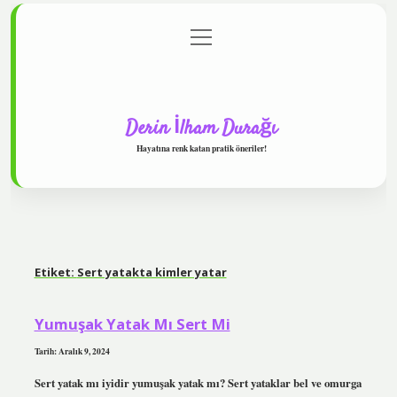
menüyü
Anasayfa
Gizlilik Politikası
Yasal Uyarı
aç
Hakkımızda
Derin İlham Durağı
Hayatına renk katan pratik öneriler!
Etiket:
Sert yatakta kimler yatar
Yumuşak Yatak Mı Sert Mi
Tarih: Aralık 9, 2024
Sert yatak mı iyidir yumuşak yatak mı? Sert yataklar bel ve omurga