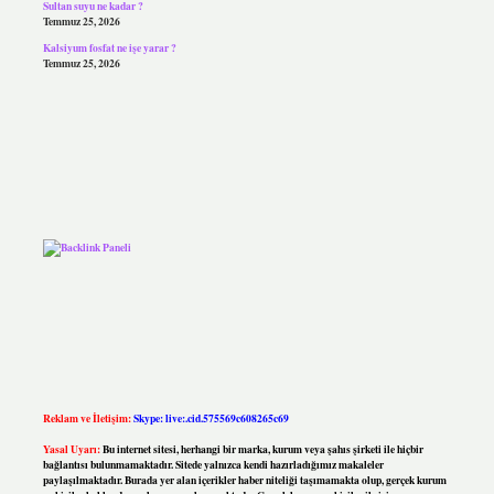
Sultan suyu ne kadar ?
Temmuz 25, 2026
Kalsiyum fosfat ne işe yarar ?
Temmuz 25, 2026
Reklam ve İletişim:
Skype: live:.cid.575569c608265c69
Yasal Uyarı:
Bu internet sitesi, herhangi bir marka, kurum veya şahıs şirketi ile hiçbir
bağlantısı bulunmamaktadır. Sitede yalnızca kendi hazırladığımız makaleler
paylaşılmaktadır. Burada yer alan içerikler haber niteliği taşımamakta olup, gerçek kurum