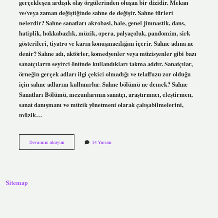
gerçekleşen ardışık olay örgülerinden oluşan bir dizidir. Mekan
ve/veya zaman değiştiğinde sahne de değişir. Sahne türleri
nelerdir? Sahne sanatları akrobasi, bale, genel jimnastik, dans,
hatiplik, hokkabazlık, müzik, opera, palyaçoluk, pandomim, sirk
gösterileri, tiyatro ve karın konuşmacılığını içerir. Sahne adına ne
denir? Sahne adı, aktörler, komedyenler veya müzisyenler gibi bazı
sanatçıların seyirci önünde kullandıkları takma addır. Sanatçılar,
örneğin gerçek adları ilgi çekici olmadığı ve telaffuzu zor olduğu
için sahne adlarını kullanırlar. Sahne bölümü ne demek? Sahne
Sanatları Bölümü, mezunlarının sanatçı, araştırmacı, eleştirmen,
sanat danışmanı ve müzik yönetmeni olarak çalışabilmelerini,
müzik…
1
Devamını okuyun
14 Yorum
Sahne
Ne
Demek
Sitemap