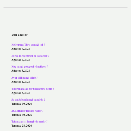
Sidebar
Son Yazılar
Kelle paça Türk yemeği mi ?
Ağustos 7, 2026
Borca itiraz süresi ne kadardır ?
Ağustos 6, 2026
Koç hangi gezegeni yönetiyor ?
Ağustos 5, 2026
Avar dili hangi dilde ?
Ağustos 4, 2026
4 harfli asalak bir böcek türü nedir ?
Ağustos 3, 2026
Şu an Şaban hangi kanalda ?
Temmuz 30, 2026
252 Binalar Hesabı Nedir ?
Temmuz 30, 2026
Tetanoz aşısı hangi tür aşıdır ?
Temmuz 28, 2026