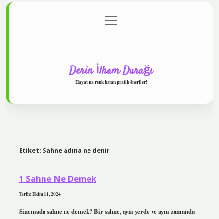
menüyü
Anasayfa
Gizlilik Politikası
Yasal Uyarı
aç
Hakkımızda
Derin İlham Durağı
Hayatına renk katan pratik öneriler!
Etiket:
Sahne adına ne denir
1 Sahne Ne Demek
Tarih: Ekim 11, 2024
Sinemada sahne ne demek? Bir sahne, aynı yerde ve aynı zamanda