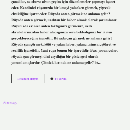
çanaklar, ne olursa olsun geçim için düzenlemeler yapmaya işaret
eder. Kendinizi rüyanızda bir kaseyi yalarken görmek, yiyecek
eksikliğine işaret eder. Rüyada anten görmek ne anlama gelir?
Rüyada anten görmek, uzaktan bir haber almak olarak yorumlanır.
Rüyanızda evinize anten taktığınızı görmeniz, uzak
akrabalarınızdan haber alacağınıza veya beklediğiniz bir olayın
gerçekleşeceğine işarettir. Rüyada çan görmek ne anlama gelir?
Rüyada çan görmek, kötü ve yalan haber, yalancı, simsar, şöhret ve
rezillik işaretidir. Yani rüya bunun bir işaretidir. Bazı yorumcular,
rüyada çan görmeyi dinî zayıflığın bir göstergesi olarak
yorumlamışlardır. Çömlek kırmak ne anlama gelir? b)…
Çanak
Devamını okuyun
14 Yorum
Görmek
Ne
Anlama
Gelir
Sitemap