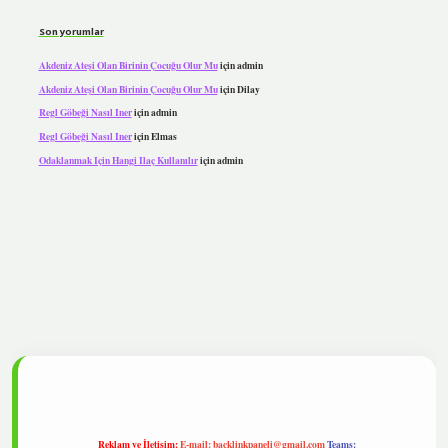
Son yorumlar
Akdeniz Ateşi Olan Birinin Çocuğu Olur Mu
için
admin
Akdeniz Ateşi Olan Birinin Çocuğu Olur Mu
için
Dilay
Regl Göbeği Nasıl Iner
için
admin
Regl Göbeği Nasıl Iner
için
Elmas
Odaklanmak Için Hangi Ilaç Kullanılır
için
admin
pbet
Reklam ve İletişim:
E-mail:
backlinkpaneli@gmail.com
Teams: