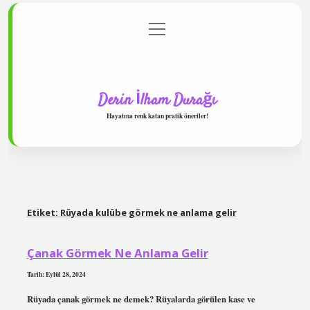
menüyü
Anasayfa
Gizlilik Politikası
Yasal Uyarı
aç
Hakkımızda
Derin İlham Durağı
Hayatına renk katan pratik öneriler!
Etiket:
Rüyada kulübe görmek ne anlama gelir
Çanak Görmek Ne Anlama Gelir
Tarih: Eylül 28, 2024
Rüyada çanak görmek ne demek? Rüyalarda görülen kase ve