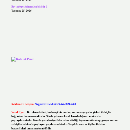
Beyinde protein neden birikir ?
Temmuz 25, 2026
Reklam ve İletişim:
Skype: live:.cid.575569c608265c69
Yasal Uyarı:
Bu internet sitesi, herhangi bir marka, kurum veya şahıs şirketi ile hiçbir
bağlantısı bulunmamaktadır. Sitede yalnızca kendi hazırladığımız makaleler
paylaşılmaktadır. Burada yer alan içerikler haber niteliği taşımamakta olup, gerçek kurum
ve kişiler hakkında paylaşım yapılmamaktadır. Gerçek kurum ve kişiler ile isim
benzerlikleri tamamen tesadüfidir.