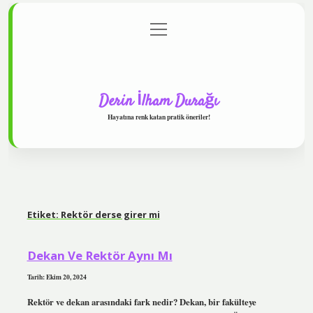
menüyü
Anasayfa
Gizlilik Politikası
Yasal Uyarı
aç
Hakkımızda
Derin İlham Durağı
Hayatına renk katan pratik öneriler!
Etiket:
Rektör derse girer mi
Dekan Ve Rektör Aynı Mı
Tarih: Ekim 20, 2024
Rektör ve dekan arasındaki fark nedir? Dekan, bir fakülteye