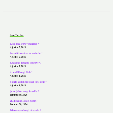
Sidebar
Son Yazılar
Kelle paça Türk yemeği mi ?
Ağustos 7, 2026
Borca itiraz süresi ne kadardır ?
Ağustos 6, 2026
Koç hangi gezegeni yönetiyor ?
Ağustos 5, 2026
Avar dili hangi dilde ?
Ağustos 4, 2026
4 harfli asalak bir böcek türü nedir ?
Ağustos 3, 2026
Şu an Şaban hangi kanalda ?
Temmuz 30, 2026
252 Binalar Hesabı Nedir ?
Temmuz 30, 2026
Tetanoz aşısı hangi tür aşıdır ?