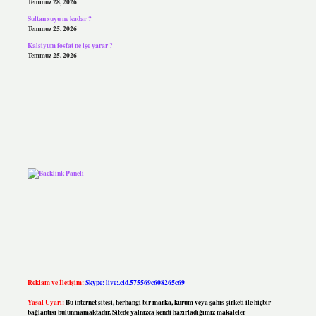
Temmuz 28, 2026
Sultan suyu ne kadar ?
Temmuz 25, 2026
Kalsiyum fosfat ne işe yarar ?
Temmuz 25, 2026
Reklam ve İletişim:
Skype: live:.cid.575569c608265c69
Yasal Uyarı:
Bu internet sitesi, herhangi bir marka, kurum veya şahıs şirketi ile hiçbir
bağlantısı bulunmamaktadır. Sitede yalnızca kendi hazırladığımız makaleler