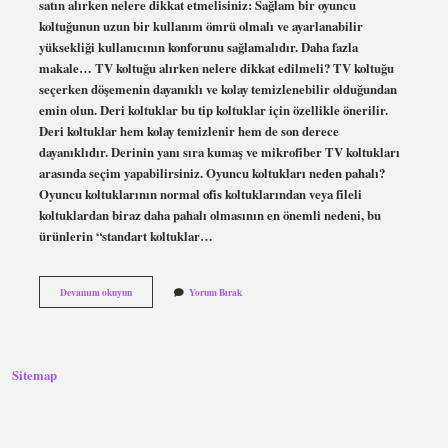
satın alırken nelere dikkat etmelisiniz: Sağlam bir oyuncu
koltuğunun uzun bir kullanım ömrü olmalı ve ayarlanabilir
yüksekliği kullanıcının konforunu sağlamalıdır. Daha fazla
makale… TV koltuğu alırken nelere dikkat edilmeli? TV koltuğu
seçerken döşemenin dayanıklı ve kolay temizlenebilir olduğundan
emin olun. Deri koltuklar bu tip koltuklar için özellikle önerilir.
Deri koltuklar hem kolay temizlenir hem de son derece
dayanıklıdır. Derinin yanı sıra kumaş ve mikrofiber TV koltukları
arasında seçim yapabilirsiniz. Oyuncu koltukları neden pahalı?
Oyuncu koltuklarının normal ofis koltuklarından veya fileli
koltuklardan biraz daha pahalı olmasının en önemli nedeni, bu
ürünlerin “standart koltuklar…
Oyuncu
Devamını okuyun
Yorum Bırak
Koltuğu
Neye
Göre
Alınır
Sitemap