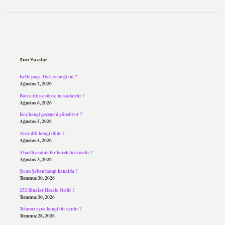
Sidebar
Son Yazılar
Kelle paça Türk yemeği mi ?
Ağustos 7, 2026
Borca itiraz süresi ne kadardır ?
Ağustos 6, 2026
Koç hangi gezegeni yönetiyor ?
Ağustos 5, 2026
Avar dili hangi dilde ?
Ağustos 4, 2026
4 harfli asalak bir böcek türü nedir ?
Ağustos 3, 2026
Şu an Şaban hangi kanalda ?
Temmuz 30, 2026
252 Binalar Hesabı Nedir ?
Temmuz 30, 2026
Tetanoz aşısı hangi tür aşıdır ?
Temmuz 28, 2026