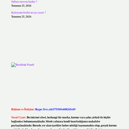
Sultan suyu ne kadar ?
Temmuz 25, 2026
Kalsiyum fosfat ne işe yarar ?
Temmuz 25, 2026
Reklam ve İletişim:
Skype: live:.cid.575569c608265c69
Yasal Uyarı:
Bu internet sitesi, herhangi bir marka, kurum veya şahıs şirketi ile hiçbir
bağlantısı bulunmamaktadır. Sitede yalnızca kendi hazırladığımız makaleler
paylaşılmaktadır. Burada yer alan içerikler haber niteliği taşımamakta olup, gerçek kurum