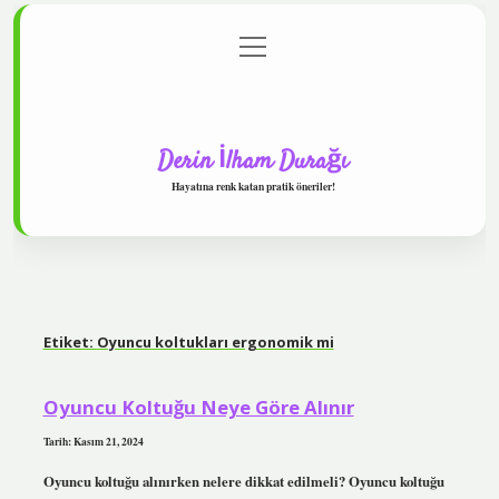
menüyü
Anasayfa
Gizlilik Politikası
Yasal Uyarı
aç
Hakkımızda
Derin İlham Durağı
Hayatına renk katan pratik öneriler!
Etiket:
Oyuncu koltukları ergonomik mi
Oyuncu Koltuğu Neye Göre Alınır
Tarih: Kasım 21, 2024
Oyuncu koltuğu alınırken nelere dikkat edilmeli? Oyuncu koltuğu