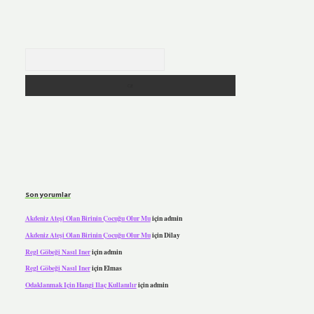
Arama
Son yorumlar
Akdeniz Ateşi Olan Birinin Çocuğu Olur Mu
için
admin
Akdeniz Ateşi Olan Birinin Çocuğu Olur Mu
için
Dilay
Regl Göbeği Nasıl Iner
için
admin
Regl Göbeği Nasıl Iner
için
Elmas
Odaklanmak Için Hangi Ilaç Kullanılır
için
admin