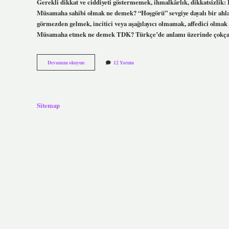
Gerekli dikkat ve ciddiyeti göstermemek, ihmalkârlık, dikkatsizlik:
Müsamaha sahibi olmak ne demek? “Hoşgörü” sevgiye dayalı bir ahla
görmezden gelmek, incitici veya aşağılayıcı olmamak, affedici olmak 
Müsamaha etmek ne demek TDK? Türkçe’de anlamı üzerinde çokça 
Müsamaha
Devamını okuyun
12 Yorum
Yok
Ne
Demek
Sitemap