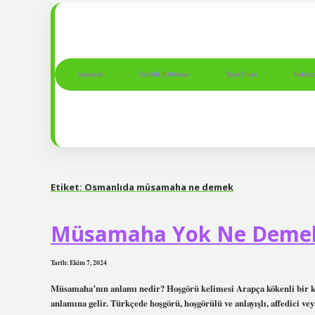
Anasayfa
Gizlilik Politikası
Yasal Uyarı
Hakkım
Etiket:
Osmanlıda müsamaha ne demek
Müsamaha Yok Ne Deme
Tarih: Ekim 7, 2024
Müsamaha’nın anlamı nedir? Hoşgörü kelimesi Arapça kökenli bir k
anlamına gelir. Türkçede hoşgörü, hoşgörülü ve anlayışlı, affedici