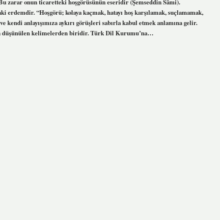
 Bu zarar onun ticaretteki hoşgörüsünün eseridir (Şemseddin Sâmi).
ki erdemdir. “Hoşgörü; kolaya kaçmak, hatayı hoş karşılamak, suçlamamak,
ve kendi anlayışımıza aykırı görüşleri sabırla kabul etmek anlamına gelir.
düşünülen kelimelerden biridir. Türk Dil Kurumu’na…