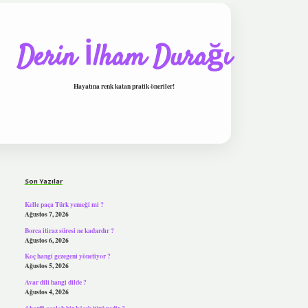
Derin İlham Durağı
Hayatına renk katan pratik öneriler!
Sidebar
tulipbet
Son Yazılar
Kelle paça Türk yemeği mi ?
Ağustos 7, 2026
Borca itiraz süresi ne kadardır ?
Ağustos 6, 2026
Koç hangi gezegeni yönetiyor ?
Ağustos 5, 2026
Avar dili hangi dilde ?
Ağustos 4, 2026
4 harfli asalak bir böcek türü nedir ?