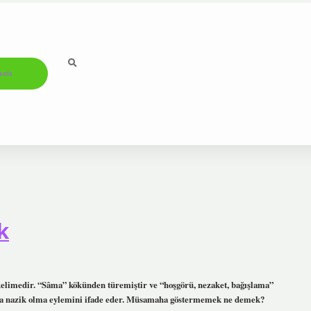
ızda
k
elimedir. “Sâma” kökünden türemiştir ve “hoşgörü, nezaket, bağışlama”
 veya nazik olma eylemini ifade eder. Müsamaha göstermemek ne demek?