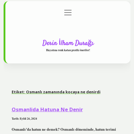
menüyü
Anasayfa
Gizlilik Politikası
Yasal Uyarı
aç
Hakkımızda
Derin İlham Durağı
Hayatına renk katan pratik öneriler!
Etiket:
Osmanlı zamanında kocaya ne denirdi
Osmanlida Hatuna Ne Denir
Tarih: Eylül 26, 2024
Osmanlı’da hatun ne demek? Osmanlı döneminde, hatun terimi