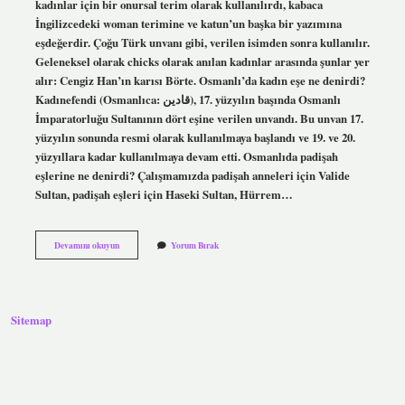
kadınlar için bir onursal terim olarak kullanılırdı, kabaca
İngilizcedeki woman terimine ve katun’un başka bir yazımına
eşdeğerdir. Çoğu Türk unvanı gibi, verilen isimden sonra kullanılır.
Geleneksel olarak chicks olarak anılan kadınlar arasında şunlar yer
alır: Cengiz Han’ın karısı Börte. Osmanlı’da kadın eşe ne denirdi?
Kadınefendi (Osmanlıca: قادین), 17. yüzyılın başında Osmanlı
İmparatorluğu Sultanının dört eşine verilen unvandı. Bu unvan 17.
yüzyılın sonunda resmi olarak kullanılmaya başlandı ve 19. ve 20.
yüzyıllara kadar kullanılmaya devam etti. Osmanlıda padişah
eşlerine ne denirdi? Çalışmamızda padişah anneleri için Valide
Sultan, padişah eşleri için Haseki Sultan, Hürrem…
Osmanlida
Devamını okuyun
Yorum Bırak
Hatuna
Ne
Denir
Sitemap