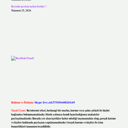
Beyinde protein neden birikir ?
Temmuz 25, 2026
Reklam ve İletişim:
Skype: live:.cid.575569c608265c69
Yasal Uyarı:
Bu internet sitesi, herhangi bir marka, kurum veya şahıs şirketi ile hiçbir
bağlantısı bulunmamaktadır. Sitede yalnızca kendi hazırladığımız makaleler
paylaşılmaktadır. Burada yer alan içerikler haber niteliği taşımamakta olup, gerçek kurum
ve kişiler hakkında paylaşım yapılmamaktadır. Gerçek kurum ve kişiler ile isim
benzerlikleri tamamen tesadüfidir.