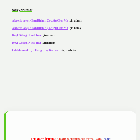
Son yorumlar
Akdeniz Ateşi Olan Birinin Çocuğu Olur Mu
için
admin
Akdeniz Ateşi Olan Birinin Çocuğu Olur Mu
için
Dilay
Regl Göbeği Nasıl Iner
için
admin
Regl Göbeği Nasıl Iner
için
Elmas
Odaklanmak Için Hangi Ilaç Kullanılır
için
admin
ipbet
Reklam ve İletişim:
E-mail:
backlinkpaneli@gmail.com
Teams: