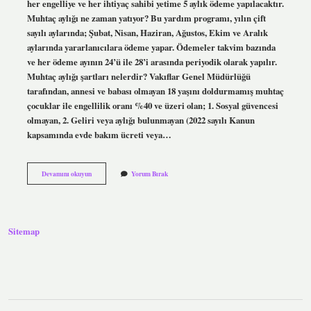
her engelliye ve her ihtiyaç sahibi yetime 5 aylık ödeme yapılacaktır.
Muhtaç aylığı ne zaman yatıyor? Bu yardım programı, yılın çift
sayılı aylarında; Şubat, Nisan, Haziran, Ağustos, Ekim ve Aralık
aylarında yararlanıcılara ödeme yapar. Ödemeler takvim bazında
ve her ödeme ayının 24’ü ile 28’i arasında periyodik olarak yapılır.
Muhtaç aylığı şartları nelerdir? Vakıflar Genel Müdürlüğü
tarafından, annesi ve babası olmayan 18 yaşını doldurmamış muhtaç
çocuklar ile engellilik oranı %40 ve üzeri olan; 1. Sosyal güvencesi
olmayan, 2. Geliri veya aylığı bulunmayan (2022 sayılı Kanun
kapsamında evde bakım ücreti veya…
Muhtaç
Devamını okuyun
Yorum Bırak
Aylığı
Kaç
Ayda
Bir
Verilir
Sitemap