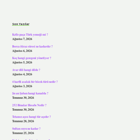
Sidebar
Son Yazılar
Kelle paça Türk yemeği mi ?
Ağustos 7, 2026
Borca itiraz süresi ne kadardır ?
Ağustos 6, 2026
Koç hangi gezegeni yönetiyor ?
Ağustos 5, 2026
Avar dili hangi dilde ?
Ağustos 4, 2026
4 harfli asalak bir böcek türü nedir ?
Ağustos 3, 2026
Şu an Şaban hangi kanalda ?
Temmuz 30, 2026
252 Binalar Hesabı Nedir ?
Temmuz 30, 2026
Tetanoz aşısı hangi tür aşıdır ?
Temmuz 28, 2026
Sultan suyu ne kadar ?
Temmuz 25, 2026