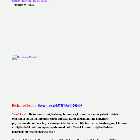
Kalsiyum fosfat ne işe yarar ?
Temmuz 25, 2026
Reklam ve İletişim:
Skype: live:.cid.575569c608265c69
Yasal Uyarı:
Bu internet sitesi, herhangi bir marka, kurum veya şahıs şirketi ile hiçbir
bağlantısı bulunmamaktadır. Sitede yalnızca kendi hazırladığımız makaleler
paylaşılmaktadır. Burada yer alan içerikler haber niteliği taşımamakta olup, gerçek kurum
ve kişiler hakkında paylaşım yapılmamaktadır. Gerçek kurum ve kişiler ile isim
benzerlikleri tamamen tesadüfidir.