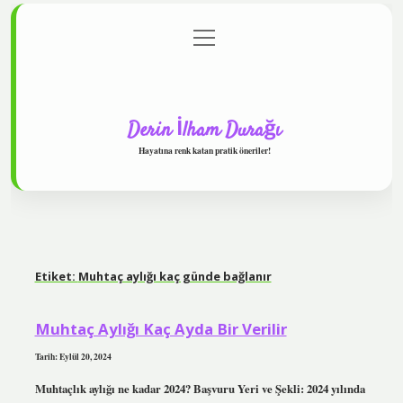
menüyü
Anasayfa
Gizlilik Politikası
Yasal Uyarı
aç
Hakkımızda
Derin İlham Durağı
Hayatına renk katan pratik öneriler!
Etiket:
Muhtaç aylığı kaç günde bağlanır
Muhtaç Aylığı Kaç Ayda Bir Verilir
Tarih: Eylül 20, 2024
Muhtaçlık aylığı ne kadar 2024? Başvuru Yeri ve Şekli: 2024 yılında