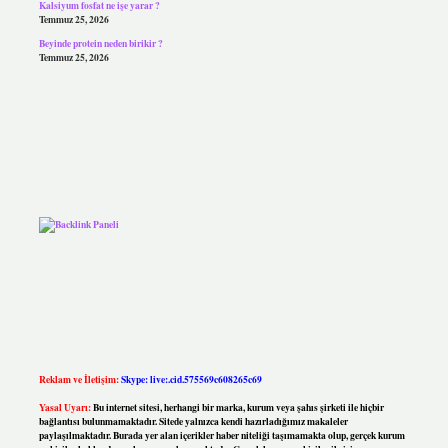
Kalsiyum fosfat ne işe yarar ?
Temmuz 25, 2026
Beyinde protein neden birikir ?
Temmuz 25, 2026
Reklam ve İletişim:
Skype: live:.cid.575569c608265c69
Yasal Uyarı:
Bu internet sitesi, herhangi bir marka, kurum veya şahıs şirketi ile hiçbir
bağlantısı bulunmamaktadır. Sitede yalnızca kendi hazırladığımız makaleler
paylaşılmaktadır. Burada yer alan içerikler haber niteliği taşımamakta olup, gerçek kurum