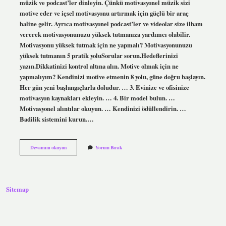
müzik ve podcast’ler dinleyin. Çünkü motivasyonel müzik sizi
motive eder ve içsel motivasyonu artırmak için güçlü bir araç
haline gelir. Ayrıca motivasyonel podcast’ler ve videolar size ilham
vererek motivasyonunuzu yüksek tutmanıza yardımcı olabilir.
Motivasyonu yüksek tutmak için ne yapmalı? Motivasyonunuzu
yüksek tutmanın 5 pratik yoluSorular sorun.Hedeflerinizi
yazın.Dikkatinizi kontrol altına alın. Motive olmak için ne
yapmalıyım? Kendinizi motive etmenin 8 yolu, güne doğru başlayın.
Her gün yeni başlangıçlarla doludur. … 3. Evinize ve ofisinize
motivasyon kaynakları ekleyin. … 4. Bir model bulun. …
Motivasyonel alıntılar okuyun. … Kendinizi ödüllendirin. …
Badilik sistemini kurun.…
Motivasyon
Devamını okuyun
Yorum Bırak
Artırmak
Için
Ne
Yapmalı
Sitemap