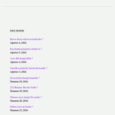
Sidebar
Son Yazılar
Borca itiraz süresi ne kadardır ?
Ağustos 6, 2026
Koç hangi gezegeni yönetiyor ?
Ağustos 5, 2026
Avar dili hangi dilde ?
Ağustos 4, 2026
4 harfli asalak bir böcek türü nedir ?
Ağustos 3, 2026
Şu an Şaban hangi kanalda ?
Temmuz 30, 2026
252 Binalar Hesabı Nedir ?
Temmuz 30, 2026
Tetanoz aşısı hangi tür aşıdır ?
Temmuz 28, 2026
Sultan suyu ne kadar ?
Temmuz 25, 2026