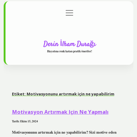
menüyü
Anasayfa
Gizlilik Politikası
Yasal Uyarı
aç
Hakkımızda
Derin İlham Durağı
Hayatına renk katan pratik öneriler!
Etiket:
Motivasyonunu artırmak için ne yapabilirim
Motivasyon Artırmak Için Ne Yapmalı
Tarih: Ekim 15, 2024
Motivasyonunu artırmak için ne yapabilirim? Sizi motive eden