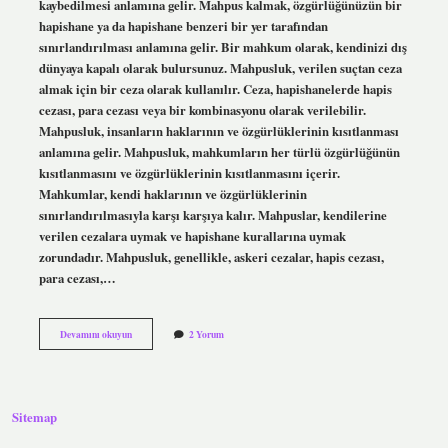
kaybedilmesi anlamına gelir. Mahpus kalmak, özgürlüğünüzün bir
hapishane ya da hapishane benzeri bir yer tarafından
sınırlandırılması anlamına gelir. Bir mahkum olarak, kendinizi dış
dünyaya kapalı olarak bulursunuz. Mahpusluk, verilen suçtan ceza
almak için bir ceza olarak kullanılır. Ceza, hapishanelerde hapis
cezası, para cezası veya bir kombinasyonu olarak verilebilir.
Mahpusluk, insanların haklarının ve özgürlüklerinin kısıtlanması
anlamına gelir. Mahpusluk, mahkumların her türlü özgürlüğünün
kısıtlanmasını ve özgürlüklerinin kısıtlanmasını içerir.
Mahkumlar, kendi haklarının ve özgürlüklerinin
sınırlandırılmasıyla karşı karşıya kalır. Mahpuslar, kendilerine
verilen cezalara uymak ve hapishane kurallarına uymak
zorundadır. Mahpusluk, genellikle, askeri cezalar, hapis cezası,
para cezası,…
Mahpus
Devamını okuyun
2 Yorum
kalmak
ne
demek
Sitemap