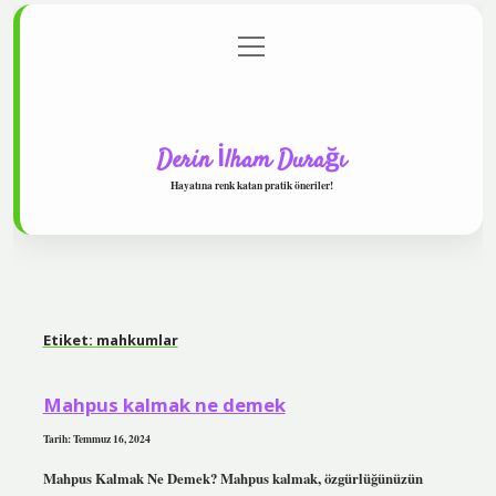
menüyü
Anasayfa
Gizlilik Politikası
Yasal Uyarı
aç
Hakkımızda
Derin İlham Durağı
Hayatına renk katan pratik öneriler!
Etiket:
mahkumlar
Mahpus kalmak ne demek
Tarih: Temmuz 16, 2024
Mahpus Kalmak Ne Demek? Mahpus kalmak, özgürlüğünüzün