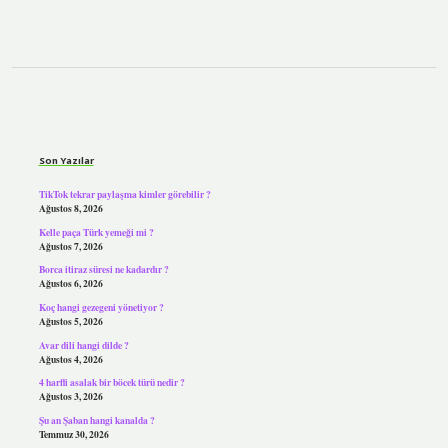
Sidebar
Son Yazılar
TikTok tekrar paylaşma kimler görebilir ?
Ağustos 8, 2026
Kelle paça Türk yemeği mi ?
Ağustos 7, 2026
Borca itiraz süresi ne kadardır ?
Ağustos 6, 2026
Koç hangi gezegeni yönetiyor ?
Ağustos 5, 2026
Avar dili hangi dilde ?
Ağustos 4, 2026
4 harfli asalak bir böcek türü nedir ?
Ağustos 3, 2026
Şu an Şaban hangi kanalda ?
Temmuz 30, 2026