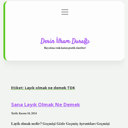
menüyü
Anasayfa
Gizlilik Politikası
Yasal Uyarı
aç
Hakkımızda
Derin İlham Durağı
Hayatına renk katan pratik öneriler!
Etiket:
Layık olmak ne demek TDK
Sana Layık Olmak Ne Demek
Tarih: Kasım 18, 2024
Layik olmak nedir? Geçmişi Gizle Geçmiş Ayrıntıları Geçmişi