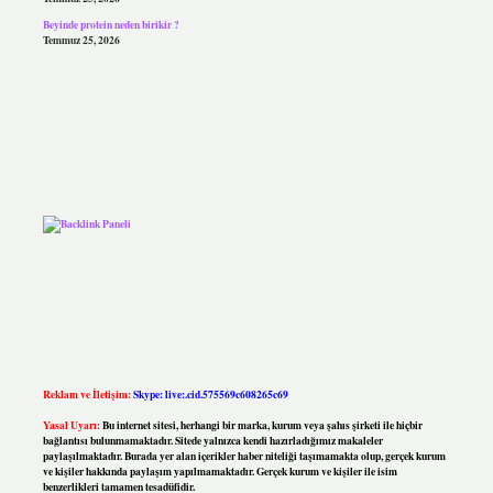
Beyinde protein neden birikir ?
Temmuz 25, 2026
Reklam ve İletişim:
Skype: live:.cid.575569c608265c69
Yasal Uyarı:
Bu internet sitesi, herhangi bir marka, kurum veya şahıs şirketi ile hiçbir
bağlantısı bulunmamaktadır. Sitede yalnızca kendi hazırladığımız makaleler
paylaşılmaktadır. Burada yer alan içerikler haber niteliği taşımamakta olup, gerçek kurum
ve kişiler hakkında paylaşım yapılmamaktadır. Gerçek kurum ve kişiler ile isim
benzerlikleri tamamen tesadüfidir.