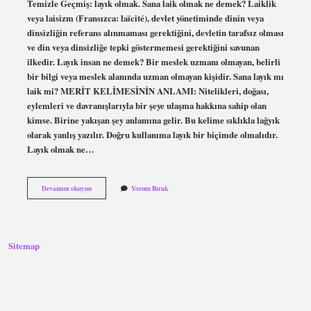
Temizle Geçmiş: layık olmak. Sana laik olmak ne demek? Laiklik
veya laisizm (Fransızca: laïcité), devlet yönetiminde dinin veya
dinsizliğin referans alınmaması gerektiğini, devletin tarafsız olması
ve din veya dinsizliğe tepki göstermemesi gerektiğini savunan
ilkedir. Layık insan ne demek? Bir meslek uzmanı olmayan, belirli
bir bilgi veya meslek alanında uzman olmayan kişidir. Sana layık mı
laik mi? MERİT KELİMESİNİN ANLAMI: Nitelikleri, doğası,
eylemleri ve davranışlarıyla bir şeye ulaşma hakkına sahip olan
kimse. Birine yakışan şey anlamına gelir. Bu kelime sıklıkla lağyık
olarak yanlış yazılır. Doğru kullanıma layık bir biçimde olmalıdır.
Layık olmak ne…
Sana
Devamını okuyun
Yorum Bırak
Layık
Olmak
Ne
Demek
Sitemap