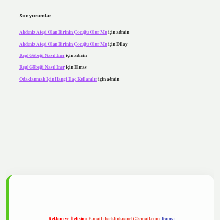
Son yorumlar
Akdeniz Ateşi Olan Birinin Çocuğu Olur Mu
için
admin
Akdeniz Ateşi Olan Birinin Çocuğu Olur Mu
için
Dilay
Regl Göbeği Nasıl Iner
için
admin
Regl Göbeği Nasıl Iner
için
Elmas
Odaklanmak Için Hangi Ilaç Kullanılır
için
admin
ipbet
Reklam ve İletişim:
E-mail:
backlinkpaneli@gmail.com
Teams: