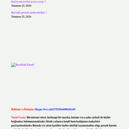
Kalsiyum fosfat ne işe yarar ?
Temmuz 25, 2026
Beyinde protein neden birikir ?
Temmuz 25, 2026
Reklam ve İletişim:
Skype: live:.cid.575569c608265c69
Yasal Uyarı:
Bu internet sitesi, herhangi bir marka, kurum veya şahıs şirketi ile hiçbir
bağlantısı bulunmamaktadır. Sitede yalnızca kendi hazırladığımız makaleler
paylaşılmaktadır. Burada yer alan içerikler haber niteliği taşımamakta olup, gerçek kurum