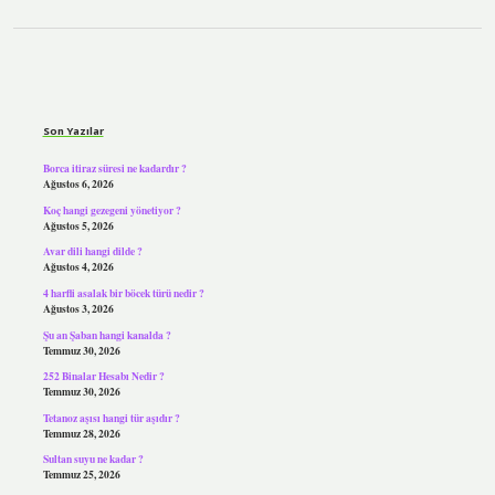
Sidebar
Son Yazılar
Borca itiraz süresi ne kadardır ?
Ağustos 6, 2026
Koç hangi gezegeni yönetiyor ?
Ağustos 5, 2026
Avar dili hangi dilde ?
Ağustos 4, 2026
4 harfli asalak bir böcek türü nedir ?
Ağustos 3, 2026
Şu an Şaban hangi kanalda ?
Temmuz 30, 2026
252 Binalar Hesabı Nedir ?
Temmuz 30, 2026
Tetanoz aşısı hangi tür aşıdır ?
Temmuz 28, 2026
Sultan suyu ne kadar ?
Temmuz 25, 2026