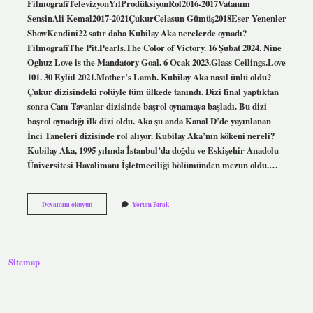
FilmografiTelevizyonYılProdüksiyonRol2016-2017Vatanım
SensinAli Kemal2017-2021ÇukurCelasun Gümüş2018Eser Yenenler
ShowKendini22 satır daha Kubilay Aka nerelerde oynadı?
FilmografiThe Pit.Pearls.The Color of Victory. 16 Şubat 2024. Nine
Oghuz Love is the Mandatory Goal. 6 Ocak 2023.Glass Ceilings.Love
101. 30 Eylül 2021.Mother’s Lamb. Kubilay Aka nasıl ünlü oldu?
Çukur dizisindeki rolüyle tüm ülkede tanındı. Dizi final yaptıktan
sonra Cam Tavanlar dizisinde başrol oynamaya başladı. Bu dizi
başrol oynadığı ilk dizi oldu. Aka şu anda Kanal D’de yayınlanan
İnci Taneleri dizisinde rol alıyor. Kubilay Aka’nın kökeni nereli?
Kubilay Aka, 1995 yılında İstanbul’da doğdu ve Eskişehir Anadolu
Üniversitesi Havalimanı İşletmeciliği bölümünden mezun oldu.…
Kubilay
Devamını okuyun
Yorum Bırak
Aka
Kaç
Dizide
Oynadı
Sitemap