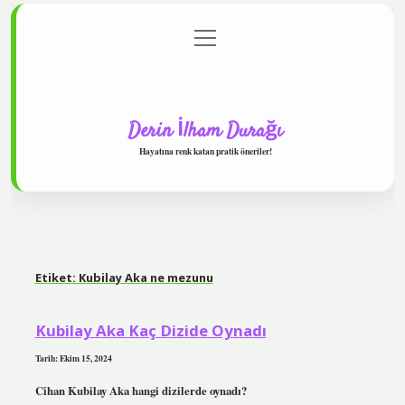
menüyü
Anasayfa
Gizlilik Politikası
Yasal Uyarı
aç
Hakkımızda
Derin İlham Durağı
Hayatına renk katan pratik öneriler!
Etiket:
Kubilay Aka ne mezunu
Kubilay Aka Kaç Dizide Oynadı
Tarih: Ekim 15, 2024
Cihan Kubilay Aka hangi dizilerde oynadı?