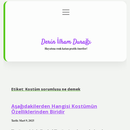
menüyü
Anasayfa
Gizlilik Politikası
Yasal Uyarı
aç
Hakkımızda
Derin İlham Durağı
Hayatına renk katan pratik öneriler!
Etiket:
Kostüm sorumlusu ne demek
Aşağıdakilerden Hangisi Kostümün
Özelliklerinden Biridir
Tarih: Mart 9, 2025