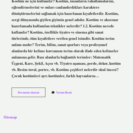
Kostüm ne için kullanılır? Kostüm, insanların rahatlamalarını,
eğlendirmelerini ve onları canlandırdıkları karaktere
dönüştürmelerini sağlamak için hazırlanan kıyafetlerdir. Kostüm,
sergi dünyasında giyilen giyimin genel adıdır. Kostüm ve aksesuar
hazırlamada kullanılan teknikler nelerdir? 1.2. Kostüm nerede
kullanılır? Kostüm, özellikle tiyatro ve sinema gibi sanat
türlerinde, tüm kıyafetlere verilen genel isimdir. Kostüm terim
anlam mıdır? Terim, bilim, sanat sporları veya profesyonel
alanlarda bir kelime kavramını terim olarak ifade eden kelimeler
anlamına gelir. Bazı alanlarla bağlantılı terimler: Matematik
Üçgeni, Kare, Şekil, Açısı vb. Tiyatro aşaması, perde, dekor, kostüm
vb. Resim tuval, portre, vb. Kostüm çeşitleri nelerdir okul öncesi?
Çocuk kostümleri ayrı kostümler, farklı hayvanların…
Aşağıdakilerden
Devamını okuyun
Yorum Bırak
Hangisi
Kostümün
Özelliklerinden
Biridir
Sitemap