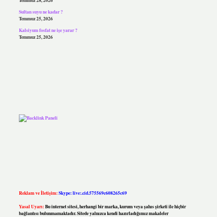
Temmuz 28, 2026
Sultan suyu ne kadar ?
Temmuz 25, 2026
Kalsiyum fosfat ne işe yarar ?
Temmuz 25, 2026
Reklam ve İletişim:
Skype: live:.cid.575569c608265c69
Yasal Uyarı:
Bu internet sitesi, herhangi bir marka, kurum veya şahıs şirketi ile hiçbir
bağlantısı bulunmamaktadır. Sitede yalnızca kendi hazırladığımız makaleler