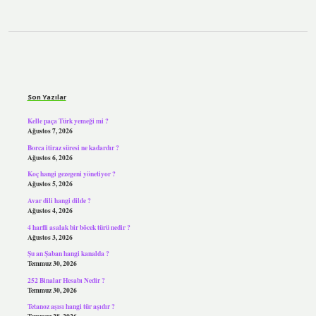
Sidebar
Son Yazılar
Kelle paça Türk yemeği mi ?
Ağustos 7, 2026
Borca itiraz süresi ne kadardır ?
Ağustos 6, 2026
Koç hangi gezegeni yönetiyor ?
Ağustos 5, 2026
Avar dili hangi dilde ?
Ağustos 4, 2026
4 harfli asalak bir böcek türü nedir ?
Ağustos 3, 2026
Şu an Şaban hangi kanalda ?
Temmuz 30, 2026
252 Binalar Hesabı Nedir ?
Temmuz 30, 2026
Tetanoz aşısı hangi tür aşıdır ?