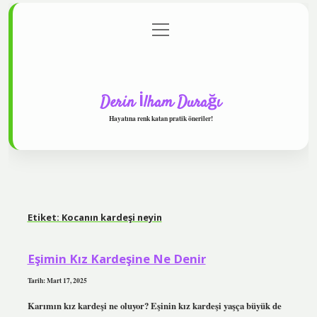
menüyü
Anasayfa
Gizlilik Politikası
Yasal Uyarı
aç
Hakkımızda
Derin İlham Durağı
Hayatına renk katan pratik öneriler!
Etiket:
Kocanın kardeşi neyin
Eşimin Kız Kardeşine Ne Denir
Tarih: Mart 17, 2025
Karımın kız kardeşi ne oluyor? Eşinin kız kardeşi yaşça büyük de