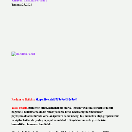
Kalsiyum fosfat ne işe yarar ?
Temmuz 25, 2026
Reklam ve İletişim:
Skype: live:.cid.575569c608265c69
Yasal Uyarı:
Bu internet sitesi, herhangi bir marka, kurum veya şahıs şirketi ile hiçbir
bağlantısı bulunmamaktadır. Sitede yalnızca kendi hazırladığımız makaleler
paylaşılmaktadır. Burada yer alan içerikler haber niteliği taşımamakta olup, gerçek kurum
ve kişiler hakkında paylaşım yapılmamaktadır. Gerçek kurum ve kişiler ile isim
benzerlikleri tamamen tesadüfidir.