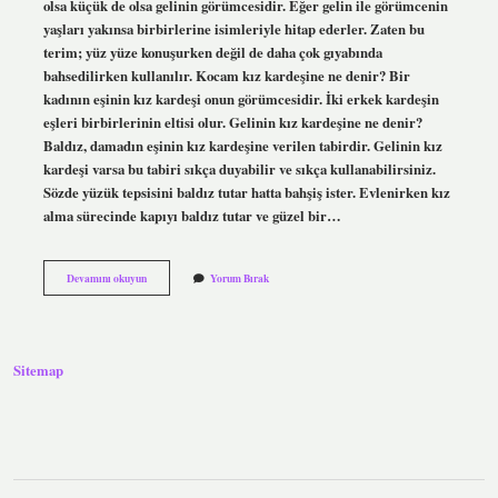
olsa küçük de olsa gelinin görümcesidir. Eğer gelin ile görümcenin
yaşları yakınsa birbirlerine isimleriyle hitap ederler. Zaten bu
terim; yüz yüze konuşurken değil de daha çok gıyabında
bahsedilirken kullanılır. Kocam kız kardeşine ne denir? Bir
kadının eşinin kız kardeşi onun görümcesidir. İki erkek kardeşin
eşleri birbirlerinin eltisi olur. Gelinin kız kardeşine ne denir?
Baldız, damadın eşinin kız kardeşine verilen tabirdir. Gelinin kız
kardeşi varsa bu tabiri sıkça duyabilir ve sıkça kullanabilirsiniz.
Sözde yüzük tepsisini baldız tutar hatta bahşiş ister. Evlenirken kız
alma sürecinde kapıyı baldız tutar ve güzel bir…
Eşimin
Devamını okuyun
Yorum Bırak
Kız
Kardeşine
Ne
Denir
Sitemap