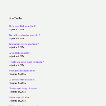
Sidebar
Son Yazılar
Kelle paça Türk yemeği mi ?
Ağustos 7, 2026
Borca itiraz süresi ne kadardır ?
Ağustos 6, 2026
Koç hangi gezegeni yönetiyor ?
Ağustos 5, 2026
Avar dili hangi dilde ?
Ağustos 4, 2026
4 harfli asalak bir böcek türü nedir ?
Ağustos 3, 2026
Şu an Şaban hangi kanalda ?
Temmuz 30, 2026
252 Binalar Hesabı Nedir ?
Temmuz 30, 2026
Tetanoz aşısı hangi tür aşıdır ?
Temmuz 28, 2026
Sultan suyu ne kadar ?
Temmuz 25, 2026